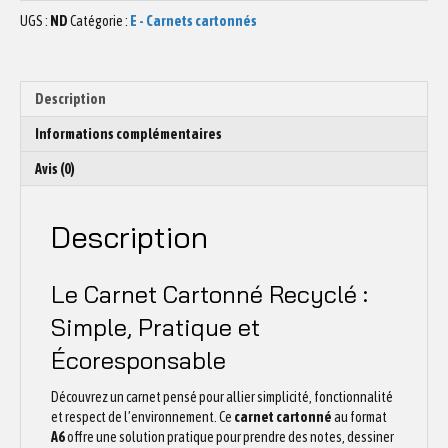
CARTONNÉ
UGS :
ND
Catégorie :
E - Carnets cartonnés
Baleine
N°1
Description
Informations complémentaires
Avis (0)
Description
Le Carnet Cartonné Recyclé :
Simple, Pratique et
Écoresponsable
Découvrez un carnet pensé pour allier simplicité, fonctionnalité
et respect de l’environnement. Ce
carnet cartonné
au format
A6
offre une solution pratique pour prendre des notes, dessiner