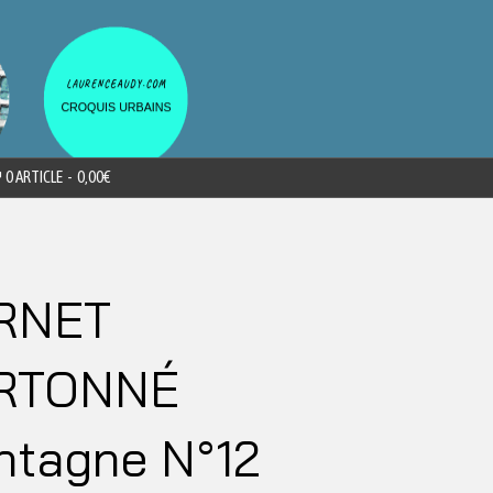
0 ARTICLE
0,00€
RNET
RTONNÉ
ntagne N°12