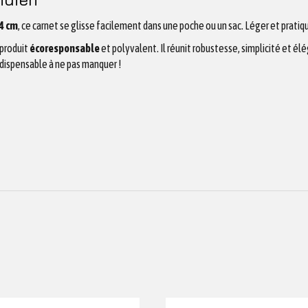
4 cm
, ce carnet se glisse facilement dans une poche ou un sac. Léger et pratique
 produit
écoresponsable
et polyvalent. Il réunit robustesse, simplicité et él
dispensable à ne pas manquer !