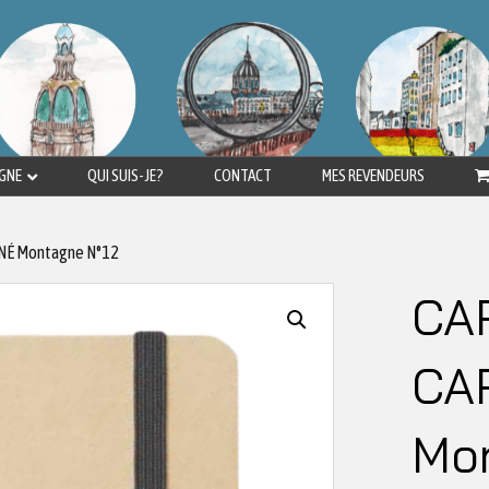
IGNE
QUI SUIS-JE?
CONTACT
MES REVENDEURS
NÉ Montagne N°12
CA
CA
Mo