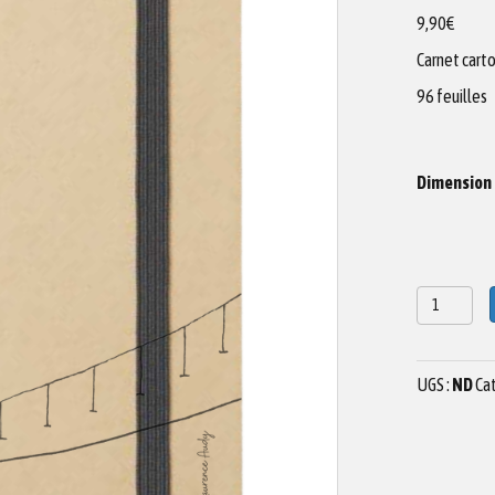
9,90
€
Carnet cart
96 feuilles
Dimension
quantité
de
CARNET
CARTONNÉ
UGS :
ND
Cat
Montagne
N°12