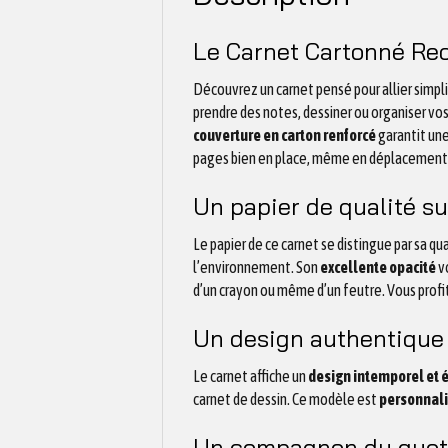
Le Carnet Cartonné Rec
Découvrez un carnet pensé pour allier simpl
prendre des notes, dessiner ou organiser vo
couverture en carton renforcé
garantit une
pages bien en place, même en déplacement.
Un papier de qualité s
Le papier de ce carnet se distingue par sa 
l’environnement. Son
excellente opacité
vo
d’un crayon ou même d’un feutre. Vous profit
Un design authentique 
Le carnet affiche un
design intemporel et 
carnet de dessin. Ce modèle est
personnali
Un compagnon du quot