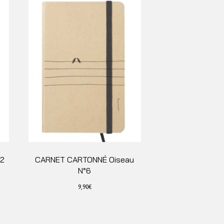
°2
CARNET CARTONNÉ Oiseau
N°6
9,90
€
Ce
produit
a