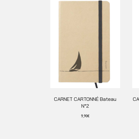
CARNET CARTONNÉ Bateau
CA
N°2
9,90
€
Ce
produit
a