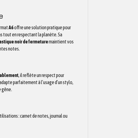
e
ormat
A6
offre une solution pratique pour
ens tout en respectant la planète. Sa
astique noir de fermeture
maintient vos
ntes notes.
urablement
, il reflète un respect pour
adapte parfaitement à l’usage d’un stylo,
e gêne.
tilisations : carnet de notes, journal ou