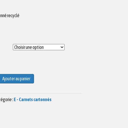
onné recyclé
Ajouter au panier
égorie :
E - Carnets cartonnés