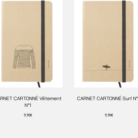
RNET CARTONNÉ Vêtement
CARNET CARTONNÉ Surf N
N°1
9,90
€
9,90
€
Ce
Ce
produit
produit
a
a