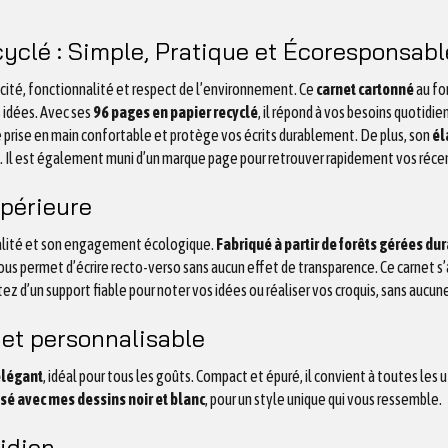
yclé : Simple, Pratique et Écoresponsabl
icité, fonctionnalité et respect de l’environnement. Ce
carnet cartonné
au f
s idées. Avec ses
96 pages en papier recyclé
, il répond à vos besoins quotidi
 prise en main confortable et protège vos écrits durablement. De plus, son
él
 Il est également muni d’un marque page pour retrouver rapidement vos réce
upérieure
qualité et son engagement écologique.
Fabriqué à partir de forêts gérées d
us permet d’écrire recto-verso sans aucun effet de transparence. Ce carnet s’
ez d’un support fiable pour noter vos idées ou réaliser vos croquis, sans aucun
et personnalisable
élégant
, idéal pour tous les goûts. Compact et épuré, il convient à toutes les u
sé avec mes dessins noir et blanc
, pour un style unique qui vous ressemble.
idien