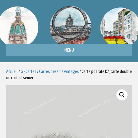
MENU
Accueil
/
G - Cartes
/
Cartes dessins vintages
/ Carte postale K7, carte double
ou carte à semer