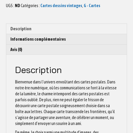
postale
UGS :
ND
Catégories :
Cartes dessins vintages
,
G - Cartes
K7,
carte
double
ou
Description
carte
à
Informations complémentaires
semer
Avis (0)
Description
Bienvenue dans l’univers envoûtant des cartes postales. Dans
notre ère numérique, où les communications se font à la vitesse
de la lumière, le charme intemporel des cartes postales est
parfois oublié. De plus, rien ne peut égaler le frisson de
découvrir une carte postale soigneusement choisie dans sa
boîte aux lettres. Chaque carte transcende les frontières, qu’il
s’agisse de partager une aventure, de célébrer un moment, ou
simplement d’envoyer un sourire à un ami.
De même, le choix parmi une multitude d’images, des