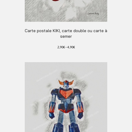
Carte postale KIKI, carte double ou carte à
semer
2,90
€
–
4,90
€
Ce
produit
a
plusieurs
variations.
Les
options
peuvent
être
choisies
sur
la
page
du