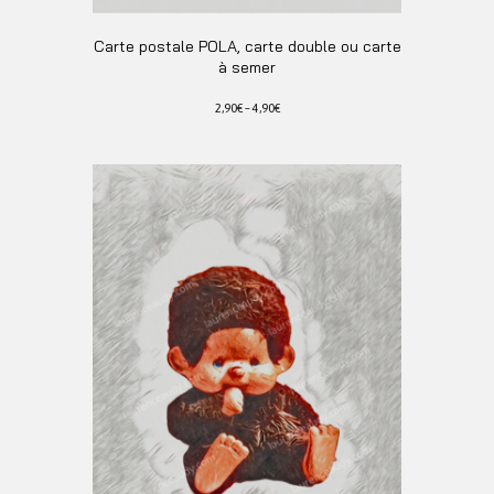
Carte postale POLA, carte double ou carte
à semer
2,90
€
–
4,90
€
Ce
produit
a
plusieurs
variations.
Les
options
peuvent
être
choisies
sur
la
page
du
produit