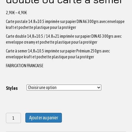
2,90
€
–
4,90
€
Carte postale 14.8×10.5 imprimée sur papier DIN A6 300grs avec enveloppe
kraft et pochette plastique pour la protéger
Carte double 14,8×10.5 / 14.8×21 imprimée sur papier DIN A5 300grs avec
enveloppe creamy et pochette plastique pour la protéger
Carte à semer 14,8×10.5 imprimée sur papier Prémium 250grs avec
enveloppe kraft et pochette plastique pour la protéger
FABRICATION FRANCAISE
Styles
quantité
Ajouter au panier
de
Carte