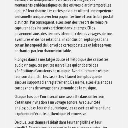
monuments emblématiques ou des œuvres d’art intemporelles
ajoute à leur charme. Les cartes postales offrent une expérience
sensorielle unique avec leur papier texturé et leur timbre postal
distinctif. Par conséquent, elles sont des trésors de mémoire,
capturant des instants précieux dans le temps. Elles
deviennent ainsi des témoins silencieux de nos voyages, de nos
aventures et de nos relations. En conclusion, replongez dans
cet art intemporel de l’envoi de cartes postales et laissez-vous
enchanter par leur charme inimitable.
Plongez dans la nostalgie douce et mélodique des cassettes
audio vintage, ces petites merveilles qui ont bercé des
générations d’amateurs de musique. Avec leur charme rétro et
leur son distinctif, les cassettes étaient bien plus que de
simples supports d’enregistrement. De même, elles étaient des
compagnons de voyage dans le monde de la musique.
Chaque fois que l’on insérait une cassette dans un lecteur,
c’était une invitation à un voyage sonore. Avec leur côté
analogique et leur chaleur unique, les cassettes offraient une
expérience d’écoute authentique et immersive.
De plus, leur charme résidait dans leur tangibilité et leur