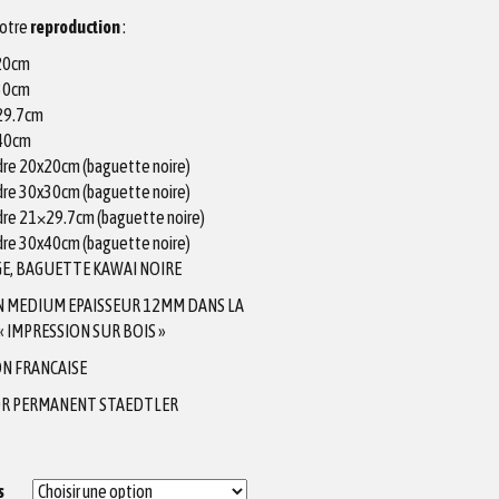
votre
reproduction
:
x20cm
x30cm
X29.7cm
X40cm
adre 20x20cm (baguette noire)
adre 30x30cm (baguette noire)
adre 21×29.7cm (baguette noire)
adre 30x40cm (baguette noire)
E, BAGUETTE KAWAI NOIRE
N MEDIUM EPAISSEUR 12MM DANS LA
 IMPRESSION SUR BOIS »
N FRANCAISE
R PERMANENT STAEDTLER
s