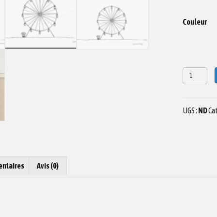
Couleur
quantité
de
Dessin
manège
UGS :
ND
Cat
N°3
entaires
Avis (0)