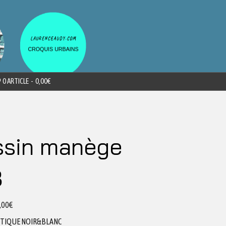
0 ARTICLE
0,00€
ssin manège
3
,00
€
ETIQUE NOIR&BLANC