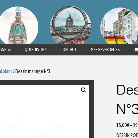
IGNE
QUI SUIS-JE?
CONTACT
MES REVENDEURS
d blanc
/ Dessin manège N°3
De
N°
15,00
€
–
39
DESSIN PO