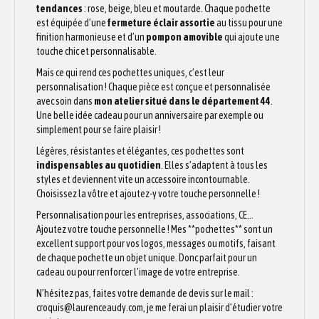
tendances
: rose, beige, bleu et moutarde. Chaque pochette
est équipée d’une
fermeture éclair assortie
au tissu pour une
finition harmonieuse et d’un
pompon amovible
qui ajoute une
touche chic et personnalisable.
Mais ce qui rend ces pochettes uniques, c’est leur
personnalisation ! Chaque pièce est conçue et personnalisée
avec soin dans
mon atelier situé dans le département 44
.
Une belle idée cadeau pour un anniversaire par exemple ou
simplement pour se faire plaisir !
Légères, résistantes et élégantes, ces pochettes sont
indispensables au quotidien
. Elles s’adaptent à tous les
styles et deviennent vite un accessoire incontournable.
Choisissez la vôtre et ajoutez-y votre touche personnelle !
Personnalisation pour les entreprises, associations, CE…
Ajoutez votre touche personnelle ! Mes **pochettes** sont un
excellent support pour vos logos, messages ou motifs, faisant
de chaque pochette un objet unique. Donc parfait pour un
cadeau ou pour renforcer l’image de votre entreprise.
N’hésitez pas, faites votre demande de devis sur le mail :
croquis@laurenceaudy.com, je me ferai un plaisir d’étudier votre