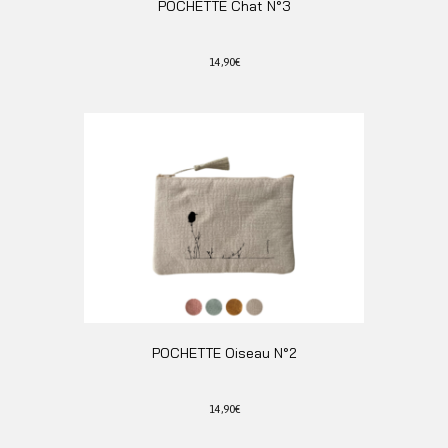
POCHETTE Chat N°3
produit
14,90
€
Ce
produit
a
plusieurs
variations.
Les
options
peuvent
être
choisies
sur
la
page
du
POCHETTE Oiseau N°2
produit
14,90
€
Ce