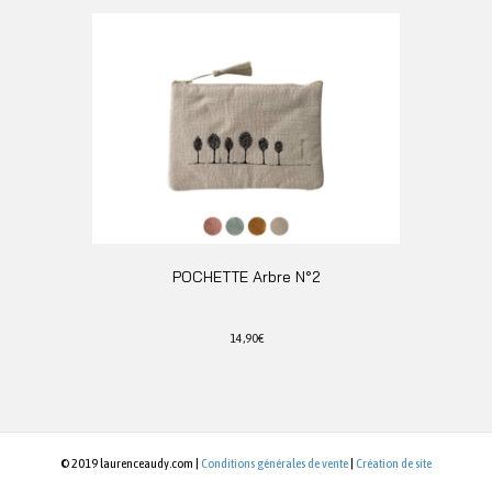
produit
a
plusieurs
variations.
Les
options
peuvent
être
choisies
sur
la
page
du
POCHETTE Arbre N°2
produit
14,90
€
Ce
produit
a
plusieurs
variations.
© 2019 laurenceaudy.com |
Conditions générales de vente
|
Création de site
Les