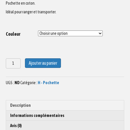
Pochette en coton.
Idéal pour ranger et transporter.
Couleur
quantité
Ajouter au panier
de
POCHETTE
Surf
UGS :
ND
Catégorie :
H - Pochette
N°1
Description
Informations complémentaires
Avis (0)