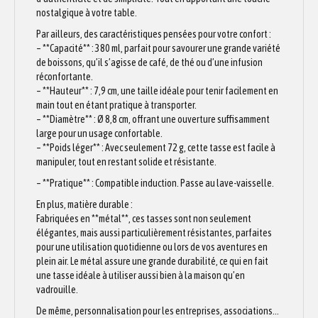
nostalgique à votre table.
Par ailleurs, des caractéristiques pensées pour votre confort :
– **Capacité** : 380 ml, parfait pour savourer une grande variété
de boissons, qu’il s’agisse de café, de thé ou d’une infusion
réconfortante.
– **Hauteur** : 7,9 cm, une taille idéale pour tenir facilement en
main tout en étant pratique à transporter.
– **Diamètre** : Ø 8,8 cm, offrant une ouverture suffisamment
large pour un usage confortable.
– **Poids léger** : Avec seulement 72 g, cette tasse est facile à
manipuler, tout en restant solide et résistante.
– **Pratique** : Compatible induction. Passe au lave-vaisselle.
En plus, matière durable :
Fabriquées en **métal**, ces tasses sont non seulement
élégantes, mais aussi particulièrement résistantes, parfaites
pour une utilisation quotidienne ou lors de vos aventures en
plein air. Le métal assure une grande durabilité, ce qui en fait
une tasse idéale à utiliser aussi bien à la maison qu’en
vadrouille.
De même, personnalisation pour les entreprises, associations…