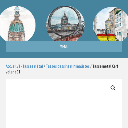
MENU
Accueil
/
I - Tasses métal
/
Tasses dessins minimalistes
/ Tasse métal Cerf
volant 01