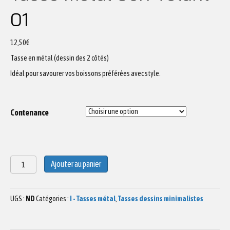
01
12,50
€
Tasse en métal (dessin des 2 côtés)
Idéal pour savourer vos boissons préférées avec style.
Contenance
quantité
Ajouter au panier
de
Tasse
métal
UGS :
ND
Catégories :
I - Tasses métal
,
Tasses dessins minimalistes
Cerf
volant
01