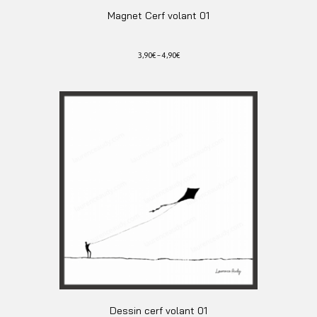
Magnet Cerf volant 01
3,90
€
–
4,90
€
Ce
produit
a
plusieurs
variations.
Les
options
peuvent
être
choisies
sur
la
page
du
produit
Dessin cerf volant 01