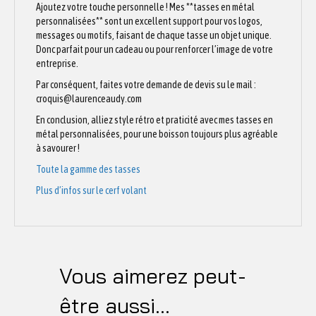
Ajoutez votre touche personnelle ! Mes **tasses en métal
personnalisées** sont un excellent support pour vos logos,
messages ou motifs, faisant de chaque tasse un objet unique.
Donc parfait pour un cadeau ou pour renforcer l’image de votre
entreprise.
Par conséquent, faites votre demande de devis su le mail :
croquis@laurenceaudy.com
En conclusion, alliez style rétro et praticité avec mes tasses en
métal personnalisées, pour une boisson toujours plus agréable
à savourer !
Toute la gamme des tasses
Plus d’infos sur le cerf volant
Vous aimerez peut-
être aussi…