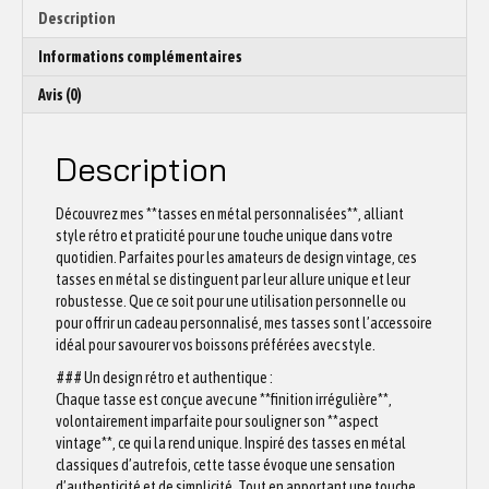
Description
Informations complémentaires
Avis (0)
Description
Découvrez mes **tasses en métal personnalisées**, alliant
style rétro et praticité pour une touche unique dans votre
quotidien. Parfaites pour les amateurs de design vintage, ces
tasses en métal se distinguent par leur allure unique et leur
robustesse. Que ce soit pour une utilisation personnelle ou
pour offrir un cadeau personnalisé, mes tasses sont l’accessoire
idéal pour savourer vos boissons préférées avec style.
### Un design rétro et authentique :
Chaque tasse est conçue avec une **finition irrégulière**,
volontairement imparfaite pour souligner son **aspect
vintage**, ce qui la rend unique. Inspiré des tasses en métal
classiques d’autrefois, cette tasse évoque une sensation
d’authenticité et de simplicité. Tout en apportant une touche