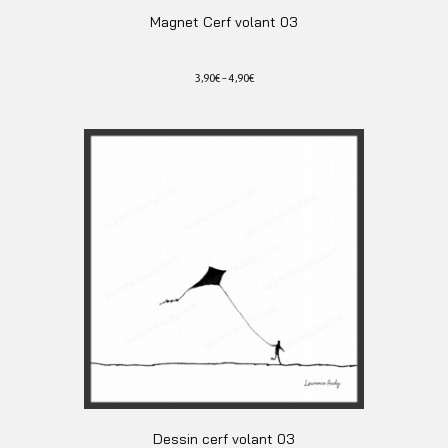
Magnet Cerf volant 03
3,90
€
–
4,90
€
Ce
produit
a
plusieurs
variations.
Les
options
peuvent
être
choisies
sur
la
page
du
produit
Dessin cerf volant 03