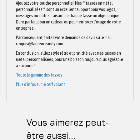
Ajoutez votre touche personnelle ! Mes **tasses en métal
personnalisées** sont un excellent support pour vos logos,
messages ou motifs, faisant de chaque tasse un objet unique.
Donc parfait pour un cadeau ou pour renforcer l’image de votre
entreprise.
Par conséquent, faites votre demande de devis su le mail :
croquis@laurenceaudy.com
En conclusion, alliez style rétro et praticité avec mes tasses en
métal personnalisées, pour une boisson toujours plus agréable
à savourer !
Toute la gamme des tasses
Plus d’infos sur le cerf volant
Vous aimerez peut-
être aussi…