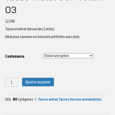
03
12,50
€
Tasse en métal (dessin des 2 côtés)
Idéal pour savourer vos boissons préférées avec style.
Contenance
quantité
Ajouter au panier
de
Tasse
métal
UGS :
ND
Catégories :
I - Tasses métal
,
Tasses dessins minimalistes
Cerf
volant
03