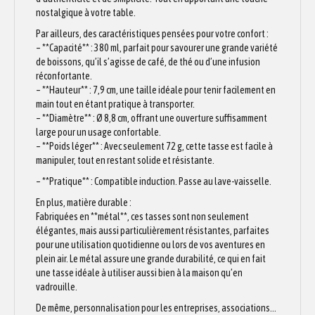
nostalgique à votre table.
Par ailleurs, des caractéristiques pensées pour votre confort :
– **Capacité** : 380 ml, parfait pour savourer une grande variété
de boissons, qu’il s’agisse de café, de thé ou d’une infusion
réconfortante.
– **Hauteur** : 7,9 cm, une taille idéale pour tenir facilement en
main tout en étant pratique à transporter.
– **Diamètre** : Ø 8,8 cm, offrant une ouverture suffisamment
large pour un usage confortable.
– **Poids léger** : Avec seulement 72 g, cette tasse est facile à
manipuler, tout en restant solide et résistante.
– **Pratique** : Compatible induction. Passe au lave-vaisselle.
En plus, matière durable :
Fabriquées en **métal**, ces tasses sont non seulement
élégantes, mais aussi particulièrement résistantes, parfaites
pour une utilisation quotidienne ou lors de vos aventures en
plein air. Le métal assure une grande durabilité, ce qui en fait
une tasse idéale à utiliser aussi bien à la maison qu’en
vadrouille.
De même, personnalisation pour les entreprises, associations…