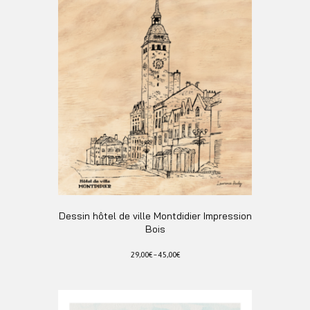
Les
options
peuvent
être
choisies
sur
la
page
du
produit
Dessin hôtel de ville Montdidier Impression
Bois
29,00
€
–
45,00
€
Ce
produit
a