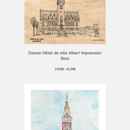
Les
options
peuvent
être
choisies
sur
la
page
du
Dessin Hôtel de ville Albert Impression
produit
Bois
29,00
€
–
45,00
€
Ce
produit
a
plusieurs
variations.
Les
options
peuvent
être
choisies