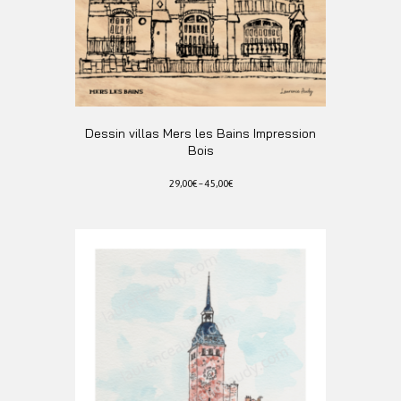
du
produit
Dessin villas Mers les Bains Impression
Bois
29,00
€
–
45,00
€
Ce
produit
a
plusieurs
variations.
Les
options
peuvent
être
choisies
sur