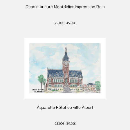
du
Dessin prieuré Montdidier Impression Bois
produit
29,00
€
–
45,00
€
Ce
produit
a
plusieurs
variations.
Les
options
peuvent
être
choisies
sur
la
page
du
Aquarelle Hôtel de ville Albert
produit
15,00
€
–
39,00
€