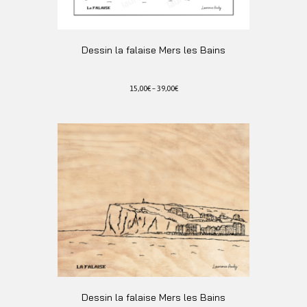
sur
la
page
du
Dessin la falaise Mers les Bains
produit
15,00
€
–
39,00
€
Ce
produit
a
plusieurs
variations.
Les
options
peuvent
être
choisies
sur
la
page
du
Dessin la falaise Mers les Bains
produit