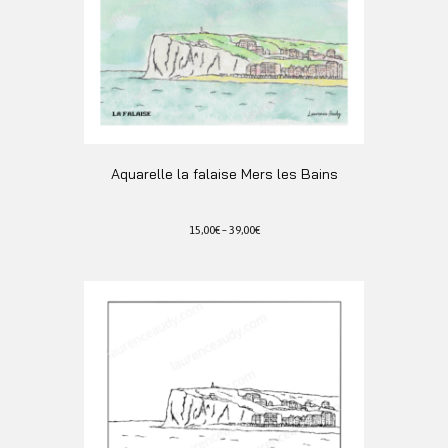
Aquarelle la falaise Mers les Bains
15,00
€
–
39,00
€
Ce
produit
a
plusieurs
variations.
Les
options
peuvent
être
choisies