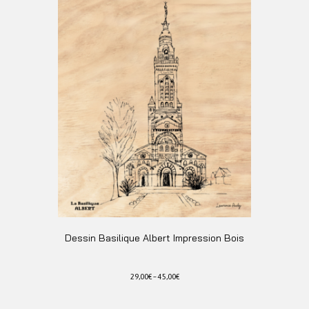
variations.
Les
options
peuvent
être
choisies
sur
la
page
du
produit
Dessin Basilique Albert Impression Bois
29,00
€
–
45,00
€
Ce
produit