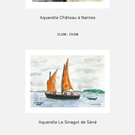
Aquarelle Château à Nantes
15,00
€
–
39,00
€
Ce
produit
a
plusieurs
variations.
Les
options
peuvent
être
choisies
sur
la
page
du
Aquarelle Le Sinagot de Séné
produit