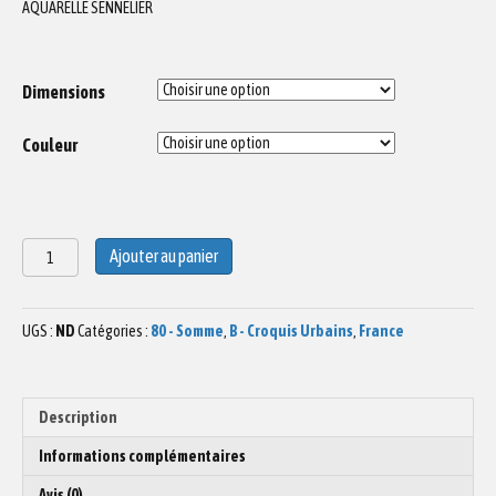
AQUARELLE SENNELIER
Dimensions
Couleur
quantité
Ajouter au panier
de
Aquarelle
villas
UGS :
ND
Catégories :
80 - Somme
,
B - Croquis Urbains
,
France
Mers
les
Bains
Description
Informations complémentaires
Avis (0)