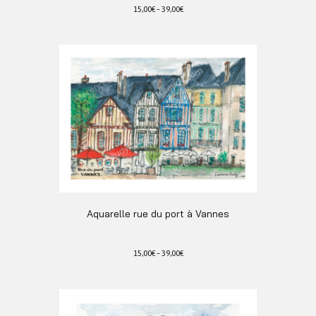
15,00
€
–
39,00
€
Ce
produit
a
plusieurs
variations.
Les
options
peuvent
être
choisies
sur
la
page
du
Aquarelle rue du port à Vannes
produit
15,00
€
–
39,00
€
Ce
produit
a
plusieurs