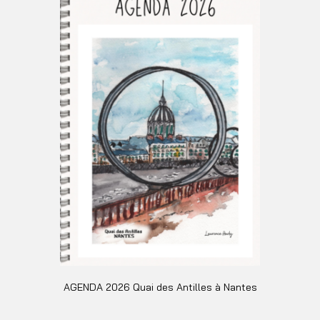
plusieurs
variations.
Les
options
peuvent
être
choisies
sur
la
page
du
produit
AGENDA 2026 Quai des Antilles à Nantes