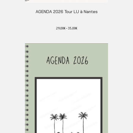
AGENDA 2026 Tour LU à Nantes
29,00
€
–
35,00
€
Ce
produit
a
plusieurs
variations.
Les
options
peuvent
être
choisies
sur
la
page
du
produit