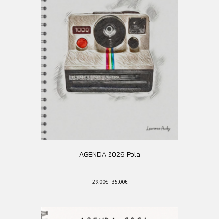
AGENDA 2026 Pola
29,00
€
–
35,00
€
Ce
produit
a