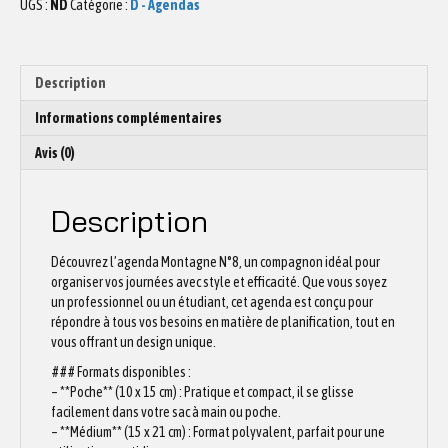
UGS :
ND
Catégorie :
D - Agendas
N°8
Description
Informations complémentaires
Avis (0)
Description
Découvrez l’agenda Montagne N°8, un compagnon idéal pour
organiser vos journées avec style et efficacité. Que vous soyez
un professionnel ou un étudiant, cet agenda est conçu pour
répondre à tous vos besoins en matière de planification, tout en
vous offrant un design unique.
### Formats disponibles :
– **Poche** (10 x 15 cm) : Pratique et compact, il se glisse
facilement dans votre sac à main ou poche.
– **Médium** (15 x 21 cm) : Format polyvalent, parfait pour une