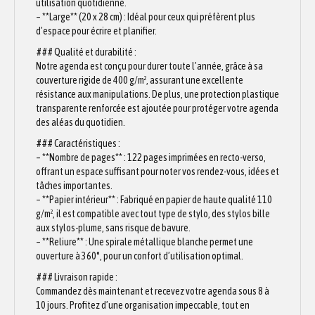
utilisation quotidienne.
– **Large** (20 x 28 cm) : Idéal pour ceux qui préfèrent plus
d’espace pour écrire et planifier.
### Qualité et durabilité :
Notre agenda est conçu pour durer toute l’année, grâce à sa
couverture rigide de 400 g/m², assurant une excellente
résistance aux manipulations. De plus, une protection plastique
transparente renforcée est ajoutée pour protéger votre agenda
des aléas du quotidien.
### Caractéristiques :
– **Nombre de pages** : 122 pages imprimées en recto-verso,
offrant un espace suffisant pour noter vos rendez-vous, idées et
tâches importantes.
– **Papier intérieur** : Fabriqué en papier de haute qualité 110
g/m², il est compatible avec tout type de stylo, des stylos bille
aux stylos-plume, sans risque de bavure.
– **Reliure** : Une spirale métallique blanche permet une
ouverture à 360°, pour un confort d’utilisation optimal.
### Livraison rapide :
Commandez dès maintenant et recevez votre agenda sous 8 à
10 jours. Profitez d’une organisation impeccable, tout en