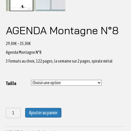
AGENDA Montagne N°8
29,00
€
–
35,00
€
Agenda Montagne N°8
3 Formats au choix, 122 pages, la semaine sur 2 pages, spirale métal
Taille
quantité
Ajouter au panier
de
AGENDA
Montagne