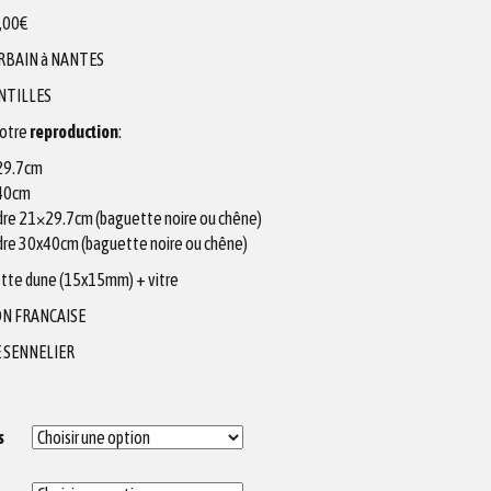
,00
€
RBAIN à NANTES
NTILLES
votre
reproduction
:
X29.7cm
X40cm
adre 21×29.7cm (baguette noire ou chêne)
adre 30x40cm (baguette noire ou chêne)
tte dune (15x15mm) + vitre
N FRANCAISE
 SENNELIER
s