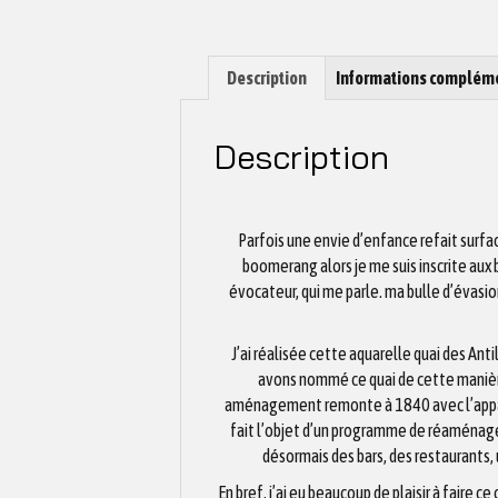
Description
Informations complém
Description
Parfois une envie d’enfance refait surfa
boomerang alors je me suis inscrite aux b
évocateur, qui me parle. ma bulle d’évasion
J’ai réalisée cette aquarelle quai des Ant
avons nommé ce quai de cette manière 
aménagement remonte à 1840 avec l’apparit
fait l’objet d’un programme de réaménage
désormais des bars, des restaurants
En bref, j’ai eu beaucoup de plaisir à faire 