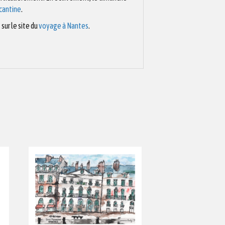
cantine
.
ur le site du
voyage à Nantes
.