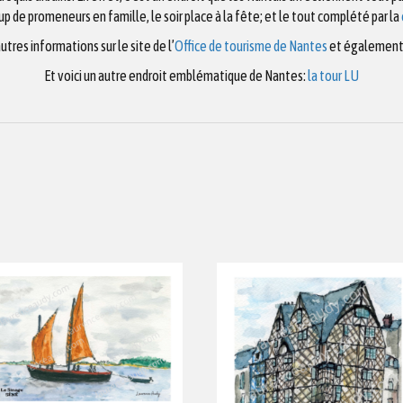
p de promeneurs en famille, le soir place à la fête; et le tout complété par la
utres informations sur le site de l’
Office de tourisme de Nantes
et également s
Et voici un autre endroit emblématique de Nantes:
la tour LU