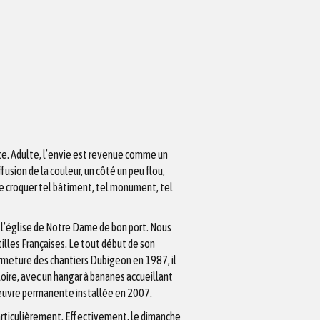
rce. Adulte, l’envie est revenue comme un
fusion de la couleur, un côté un peu flou,
s de croquer tel bâtiment, tel monument, tel
 l’église de Notre Dame de bon port. Nous
illes Françaises. Le tout début de son
rmeture des chantiers Dubigeon en 1987, il
ire, avec un hangar à bananes accueillant
 œuvre permanente installée en 2007.
t particulièrement. Effectivement, le dimanche