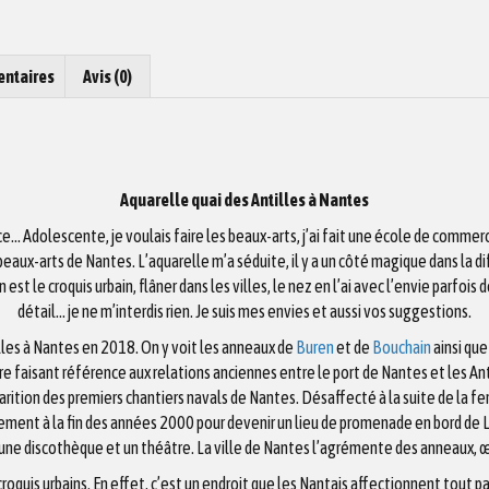
entaires
Avis (0)
Aquarelle quai des Antilles à Nantes
ce… Adolescente, je voulais faire les beaux-arts, j’ai fait une école de comme
eaux-arts de Nantes. L’aquarelle m’a séduite, il y a un côté magique dans la dif
 est le croquis urbain, flâner dans les villes, le nez en l’ai avec l’envie parfoi
détail… je ne m’interdis rien. Je suis mes envies et aussi vos suggestions.
illes à Nantes en 2018. On y voit les anneaux de
Buren
et de
Bouchain
ainsi que
faisant référence aux relations anciennes entre le port de Nantes et les Ant
ion des premiers chantiers navals de Nantes. Désaffecté à la suite de la fe
ment à la fin des années 2000 pour devenir un lieu de promenade en bord de Lo
, une discothèque et un théâtre. La ville de Nantes l’agrémente des anneaux,
ce croquis urbains. En effet, c’est un endroit que les Nantais affectionnent tou