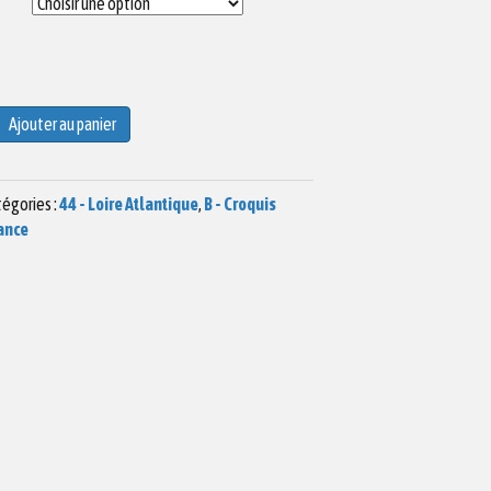
Ajouter au panier
égories :
44 - Loire Atlantique
,
B - Croquis
ance