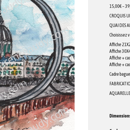
15,00
€
–
39
CROQUIS U
QUAI DES A
Choisissez 
Affiche 21
Affiche 30
Affiche + c
Affiche + c
Cadre bague
FABRICATIO
AQUARELLE
Dimension