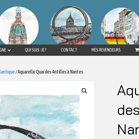
IGNE
QUI SUIS-JE?
CONTACT
MES REVENDEURS
tlantique
/ Aquarelle Quai des Antilles à Nantes
Aqu
des
Na