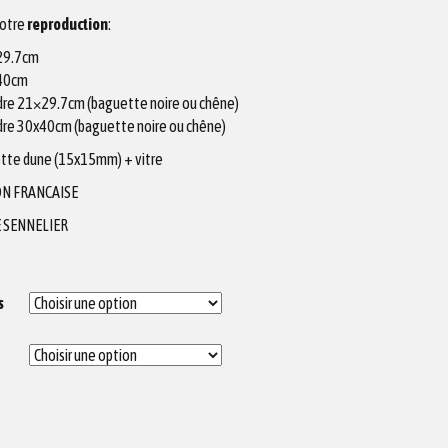
votre
reproduction
:
X29.7cm
X40cm
adre 21×29.7cm (baguette noire ou chêne)
adre 30x40cm (baguette noire ou chêne)
tte dune (15x15mm) + vitre
N FRANCAISE
 SENNELIER
s