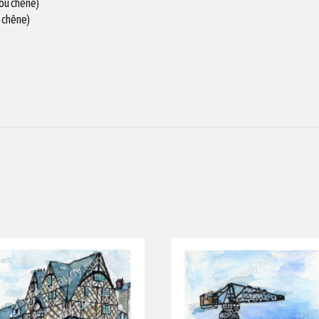
 ou chêne)
 chêne)