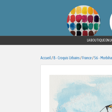
LA BOUTIQUE EN L
Accueil
/
B - Croquis Urbains
/
France
/
56 - Morbih