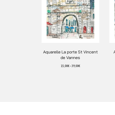
Aquarelle La porte St Vincent
de Vannes
15,00
€
–
39,00
€
Ce
produit
a
plusieurs
variations.
Les
options
peuvent