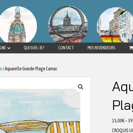
IGNE
QUI SUIS-JE?
CONTACT
MES REVENDEURS
an
/ Aquarelle Grande Plage Carnac
Aqu
Pla
15,00
€
–
39
CROQUIS U