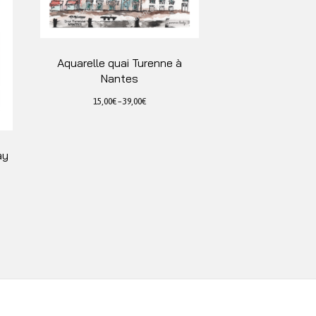
Aquarelle quai Turenne à
Nantes
15,00
€
–
39,00
€
Ce
produit
a
ay
plusieurs
variations.
Les
options
peuvent
être
choisies
sur
la
page