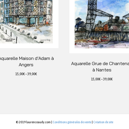
Aquarelle Maison d’Adam à
Aquarelle Grue de Chanten
Angers
à Nantes
15,00
€
–
39,00
€
15,00
€
–
39,00
€
Ce
Ce
produit
produit
a
a
plusieurs
plusieurs
variations.
variations.
Les
Les
options
© 2019 laurenceaudy.com |
Conditions générales de vente
|
Création de site
options
peuvent