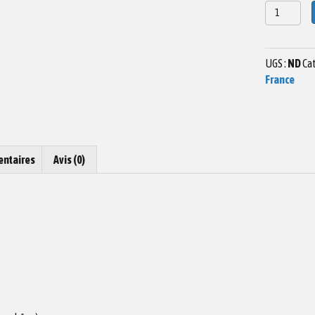
quantité
de
Aquarelle
Grande
UGS :
ND
Cat
Plage
France
Carnac
entaires
Avis (0)