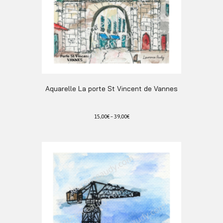
page
du
produit
Aquarelle La porte St Vincent de Vannes
15,00
€
–
39,00
€
Ce
produit
a
plusieurs
variations.
Les
options
peuvent
être
choisies