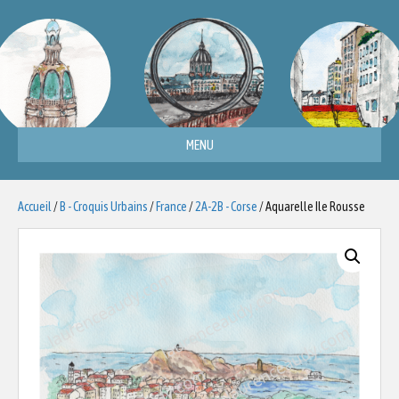
MENU
Accueil
/
B - Croquis Urbains
/
France
/
2A-2B - Corse
/ Aquarelle Ile Rousse