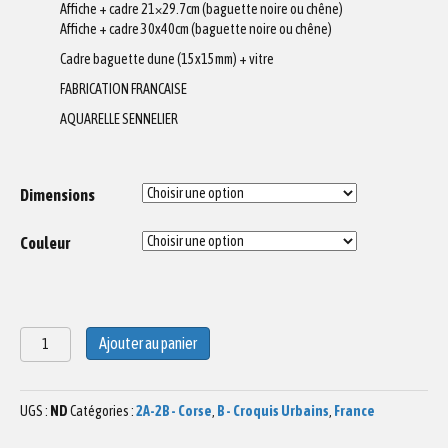
Affiche + cadre 21×29.7cm (baguette noire ou chêne)
Affiche + cadre 30x40cm (baguette noire ou chêne)
Cadre baguette dune (15x15mm) + vitre
FABRICATION FRANCAISE
AQUARELLE SENNELIER
Dimensions
Couleur
quantité
Ajouter au panier
de
Aquarelle
Ile
UGS :
ND
Catégories :
2A-2B - Corse
,
B - Croquis Urbains
,
France
Rousse