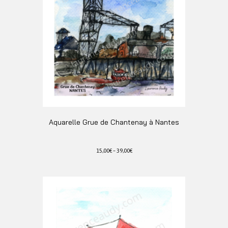
sur
la
page
du
produit
Aquarelle Grue de Chantenay à Nantes
15,00
€
–
39,00
€
Ce
produit
a
plusieurs
variations.
Les
options