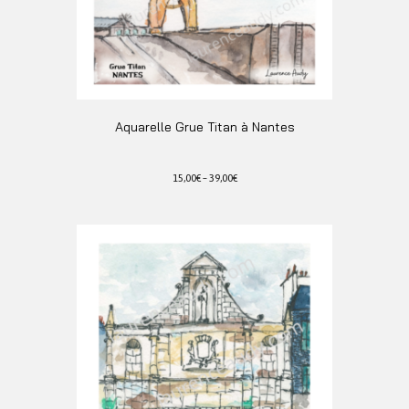
Aquarelle Grue Titan à Nantes
15,00
€
–
39,00
€
Ce
produit
a
plusieurs
variations.
Les
options
peuvent
être
choisies
sur
la