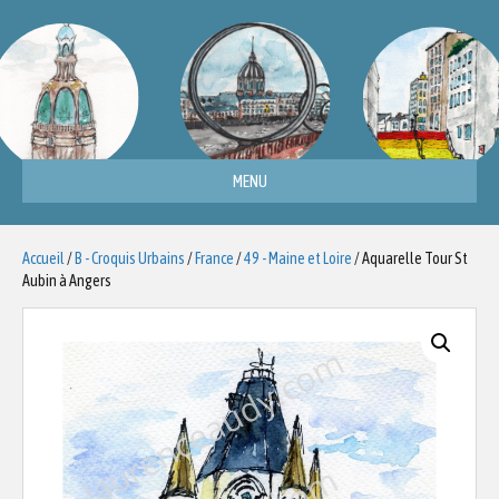
MENU
Accueil
/
B - Croquis Urbains
/
France
/
49 - Maine et Loire
/ Aquarelle Tour St
Aubin à Angers