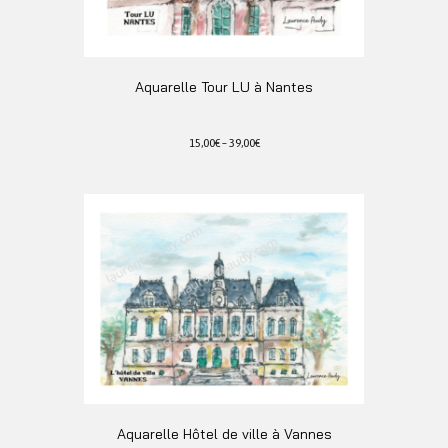
Aquarelle Tour LU à Nantes
15,00
€
–
39,00
€
Ce
produit
a
plusieurs
variations.
Les
options
peuvent
être
choisies
sur
la
page
du
Aquarelle Hôtel de ville à Vannes
produit