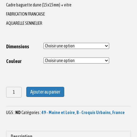
Cadre baguette dune (15x15mm) + vitre
FABRICATION FRANCAISE
AQUARELLE SENNELIER
Dimensions
Couleur
quantité
Ajouter au panier
de
Aquarelle
Tour
UGS :
ND
Catégories :
49 - Maine et Loire
,
B - Croquis Urbains
,
France
St
Aubin
à
Angers
Description