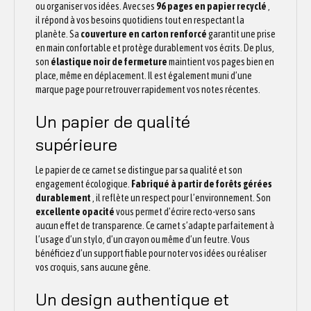
ou organiser vos idées. Avec ses
96 pages en papier recyclé
,
il répond à vos besoins quotidiens tout en respectant la
planète. Sa
couverture en carton renforcé
garantit une prise
en main confortable et protège durablement vos écrits. De plus,
son
élastique noir de fermeture
maintient vos pages bien en
place, même en déplacement. Il est également muni d’une
marque page pour retrouver rapidement vos notes récentes.
Un papier de qualité
supérieure
Le papier de ce carnet se distingue par sa qualité et son
engagement écologique.
Fabriqué à partir de forêts gérées
durablement
, il reflète un respect pour l’environnement. Son
excellente opacité
vous permet d’écrire recto-verso sans
aucun effet de transparence. Ce carnet s’adapte parfaitement à
l’usage d’un stylo, d’un crayon ou même d’un feutre. Vous
bénéficiez d’un support fiable pour noter vos idées ou réaliser
vos croquis, sans aucune gêne.
Un design authentique et