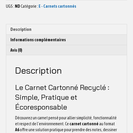
CARTONNÉ
UGS :
ND
Catégorie :
E - Carnets cartonnés
Ile
Belle
Ile
N°6
Description
Informations complémentaires
Avis (0)
Description
Le Carnet Cartonné Recyclé :
Simple, Pratique et
Écoresponsable
Découvrez un carnet pensé pour allier simplicité, fonctionnalité
et respect de l’environnement. Ce
carnet cartonné
au format
A6
offre une solution pratique pour prendre des notes, dessiner