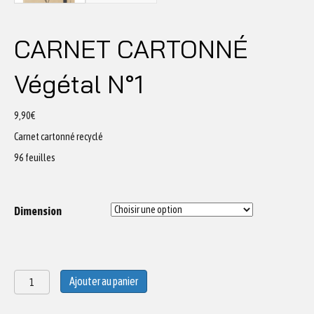
CARNET CARTONNÉ
Végétal N°1
9,90
€
Carnet cartonné recyclé
96 feuilles
Dimension
quantité
Ajouter au panier
de
CARNET