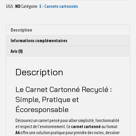
CARTONNÉ
UGS :
ND
Catégorie :
E - Carnets cartonnés
Végétal
N°1
Description
Informations complémentaires
Avis (0)
Description
Le Carnet Cartonné Recyclé :
Simple, Pratique et
Écoresponsable
Découvrez un carnet pensé pour allier simplicité, fonctionnalité
et respect de l’environnement. Ce
carnet cartonné
au format
A6
offre une solution pratique pour prendre des notes, dessiner