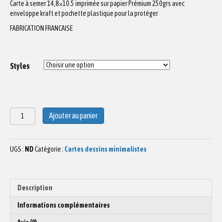
Carte à semer 14,8×10.5 imprimée sur papier Prémium 250grs avec
enveloppe kraft et pochette plastique pour la protéger
FABRICATION FRANCAISE
Styles
quantité
Ajouter au panier
de
Carte
postale
UGS :
ND
Catégorie :
Cartes dessins minimalistes
COMBI
N°1,
carte
double
Description
ou
carte
Informations complémentaires
à
semer