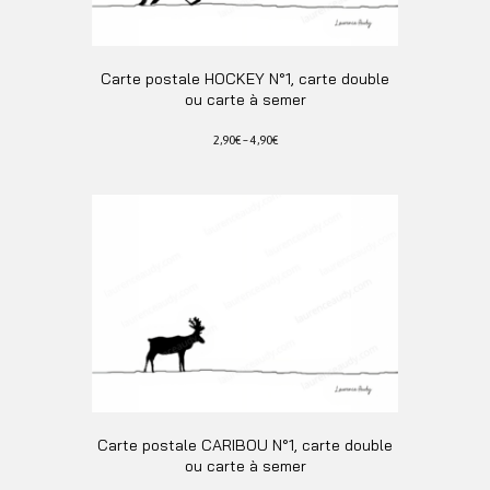
Carte postale HOCKEY N°1, carte double
ou carte à semer
2,90
€
–
4,90
€
Ce
produit
a
plusieurs
variations.
Les
options
peuvent
être
choisies
sur
la
page
Carte postale CARIBOU N°1, carte double
du
ou carte à semer
produit