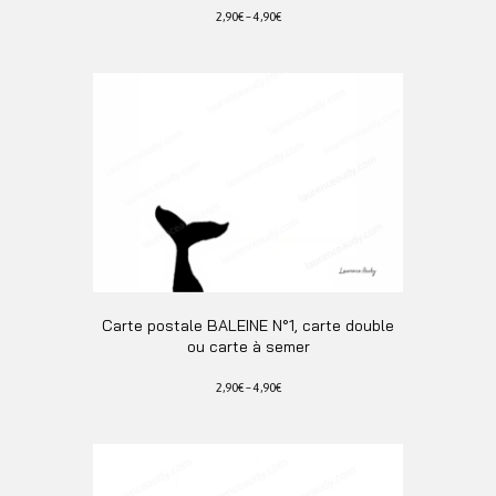
2,90
€
–
4,90
€
Ce
produit
a
plusieurs
variations.
Les
options
peuvent
être
choisies
sur
la
page
Carte postale BALEINE N°1, carte double
du
ou carte à semer
produit
2,90
€
–
4,90
€
Ce
produit
a
plusieurs