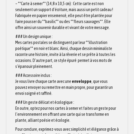
– **Carte à semer** (14,8 x 10,5 cm) : Cette carte est non
seulement un support d’écriture, mais aussi un petit cadeau !
Fabriquée en papier ensemencé, elle peut être plantée pour
faire pousser du **basilic** ou des **fleurs sauvages**. Elle
offre ainsi un souvenir durable et vivant de votre message.
### Un design unique :
Mes cartes postales se distinguent par leur **illustration
poétique** en noir et blanc. Ainsi, chaque dessin minimaliste
raconte une histoire, invite à la rêverie et se prête à toutes les
occasions. D’autre part, ce style épuré permet à vos mots de
s’épanouir pleinement.
### Accessoire inclus :
Je vous livre chaque carte avec une
enveloppe
, que vous
pouvez envoyer ou remettre en main propre, pour garantir un
envoi soigné et raffiné.
### Un geste délicat et écologique :
En outre, optez pour nos cartes à semer et faites un geste pour
l’environnement en offrant une carte qui se transforme en
plante, alliant poésie et écologie.
Pour conclure, exprimez-vous avec simplicité et élégance grâce à