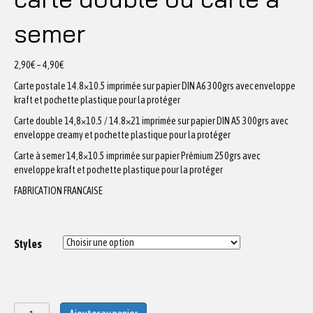
semer
2,90
€
–
4,90
€
Carte postale 14.8×10.5 imprimée sur papier DIN A6 300grs avec enveloppe
kraft et pochette plastique pour la protéger
Carte double 14,8×10.5 / 14.8×21 imprimée sur papier DIN A5 300grs avec
enveloppe creamy et pochette plastique pour la protéger
Carte à semer 14,8×10.5 imprimée sur papier Prémium 250grs avec
enveloppe kraft et pochette plastique pour la protéger
FABRICATION FRANCAISE
Styles
quantité