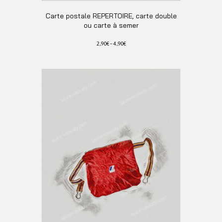
Carte postale REPERTOIRE, carte double
ou carte à semer
2,90
€
–
4,90
€
Ce
produit
a
plusieurs
variations.
Les
options
peuvent
être
choisies
sur
la
page
du
produit