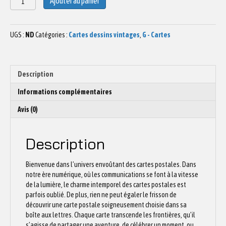
Ajouter au panier
de
Carte
postale
UGS :
ND
Catégories :
Cartes dessins vintages
,
G - Cartes
GAME,
carte
double
ou
Description
carte
à
Informations complémentaires
semer
Avis (0)
Description
Bienvenue dans l’univers envoûtant des cartes postales. Dans
notre ère numérique, où les communications se font à la vitesse
de la lumière, le charme intemporel des cartes postales est
parfois oublié. De plus, rien ne peut égaler le frisson de
découvrir une carte postale soigneusement choisie dans sa
boîte aux lettres. Chaque carte transcende les frontières, qu’il
s’agisse de partager une aventure, de célébrer un moment, ou