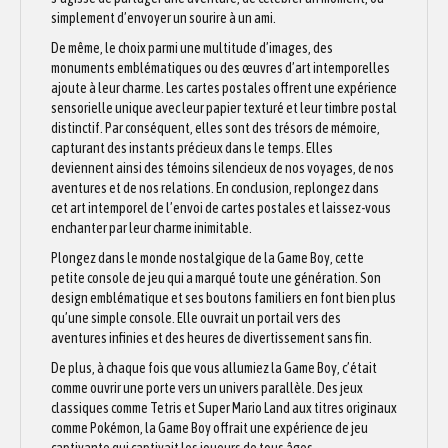
simplement d’envoyer un sourire à un ami.
De même, le choix parmi une multitude d’images, des
monuments emblématiques ou des œuvres d’art intemporelles
ajoute à leur charme. Les cartes postales offrent une expérience
sensorielle unique avec leur papier texturé et leur timbre postal
distinctif. Par conséquent, elles sont des trésors de mémoire,
capturant des instants précieux dans le temps. Elles
deviennent ainsi des témoins silencieux de nos voyages, de nos
aventures et de nos relations. En conclusion, replongez dans
cet art intemporel de l’envoi de cartes postales et laissez-vous
enchanter par leur charme inimitable.
Plongez dans le monde nostalgique de la Game Boy, cette
petite console de jeu qui a marqué toute une génération. Son
design emblématique et ses boutons familiers en font bien plus
qu’une simple console. Elle ouvrait un portail vers des
aventures infinies et des heures de divertissement sans fin.
De plus, à chaque fois que vous allumiez la Game Boy, c’était
comme ouvrir une porte vers un univers parallèle. Des jeux
classiques comme Tetris et Super Mario Land aux titres originaux
comme Pokémon, la Game Boy offrait une expérience de jeu