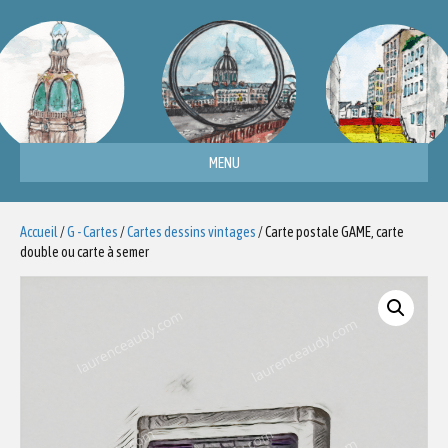
MENU
Accueil
/
G - Cartes
/
Cartes dessins vintages
/ Carte postale GAME, carte
double ou carte à semer