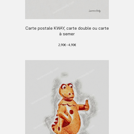
Carte postale KWAY, carte double ou carte
à semer
2,90
€
–
4,90
€
Ce
produit
a
plusieurs
variations.
Les
options
peuvent
être
choisies
sur
la
page
du