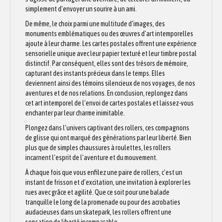
simplement d’envoyer un sourire à un ami.
De même, le choix parmi une multitude d’images, des
monuments emblématiques ou des œuvres d’art intemporelles
ajoute à leur charme. Les cartes postales offrent une expérience
sensorielle unique avec leur papier texturé et leur timbre postal
distinctif. Par conséquent, elles sont des trésors de mémoire,
capturant des instants précieux dans le temps. Elles
deviennent ainsi des témoins silencieux de nos voyages, de nos
aventures et de nos relations. En conclusion, replongez dans
cet art intemporel de l’envoi de cartes postales et laissez-vous
enchanter par leur charme inimitable.
Plongez dans l’univers captivant des rollers, ces compagnons
de glisse qui ont marqué des générations par leur liberté. Bien
plus que de simples chaussures à roulettes, les rollers
incarnent l’esprit de l’aventure et du mouvement.
À chaque fois que vous enfilez une paire de rollers, c’est un
instant de frisson et d’excitation, une invitation à explorer les
rues avec grâce et agilité. Que ce soit pour une balade
tranquille le long de la promenade ou pour des acrobaties
audacieuses dans un skatepark, les rollers offrent une