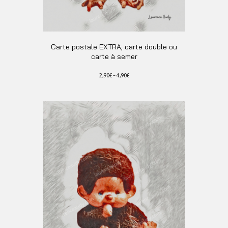
Carte postale EXTRA, carte double ou
carte à semer
2,90
€
–
4,90
€
Ce
produit
a
plusieurs
variations.
Les
options
peuvent
être
choisies
sur
la
page
du