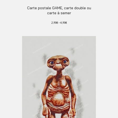
Carte postale GAME, carte double ou
carte à semer
2,90
€
–
4,90
€
Ce
produit
a
plusieurs
variations.
Les
options
peuvent
être
choisies
sur
la
page
du
produit