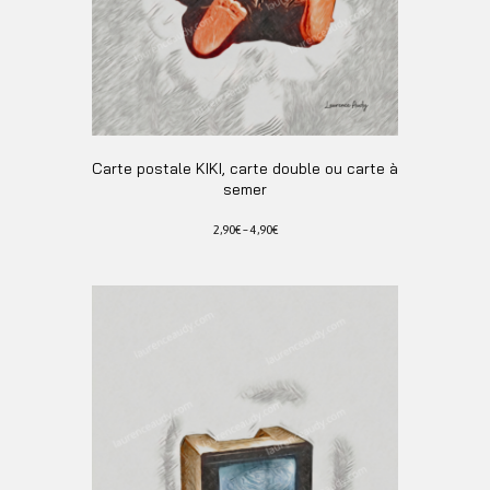
produit
Carte postale KIKI, carte double ou carte à
semer
2,90
€
–
4,90
€
Ce
produit
a
plusieurs
variations.
Les
options
peuvent
être
choisies
sur