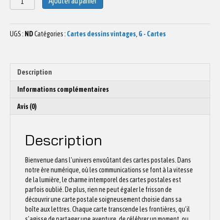
Ajouter au panier
de
Carte
postale
UGS :
ND
Catégories :
Cartes dessins vintages
,
G - Cartes
ROLLER,
carte
double
ou
Description
carte
à
Informations complémentaires
semer
Avis (0)
Description
Bienvenue dans l’univers envoûtant des cartes postales. Dans
notre ère numérique, où les communications se font à la vitesse
de la lumière, le charme intemporel des cartes postales est
parfois oublié. De plus, rien ne peut égaler le frisson de
découvrir une carte postale soigneusement choisie dans sa
boîte aux lettres. Chaque carte transcende les frontières, qu’il
s’agisse de partager une aventure, de célébrer un moment, ou