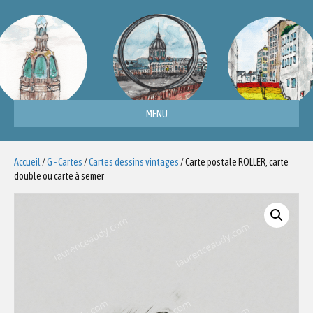
MENU
Accueil
/
G - Cartes
/
Cartes dessins vintages
/ Carte postale ROLLER, carte
double ou carte à semer