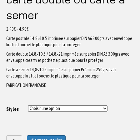
semer
2,90
€
–
4,90
€
Carte postale 14.8×10.5 imprimée sur papier DIN A6 300grs avec enveloppe
kraft et pochette plastique pour la protéger
Carte double 14,8×10.5 / 14.8×21 imprimée sur papier DIN A5 300grs avec
enveloppe creamy et pochette plastique pour la protéger
Carte à semer 14,8×10.5 imprimée sur papier Prémium 250grs avec
enveloppe kraft et pochette plastique pour la protéger
FABRICATION FRANCAISE
Styles
quantité