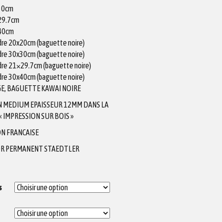
x30cm
X29.7cm
X40cm
adre 20x20cm (baguette noire)
adre 30x30cm (baguette noire)
adre 21×29.7cm (baguette noire)
adre 30x40cm (baguette noire)
E, BAGUETTE KAWAI NOIRE
N MEDIUM EPAISSEUR 12MM DANS LA
 IMPRESSION SUR BOIS »
N FRANCAISE
R PERMANENT STAEDTLER
s