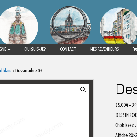
IGNE
QUI SUIS-JE?
CONTACT
MES REVENDEURS
d blanc
/ Dessin arbre 03
Des
15,00
€
–
39
DESSIN PO
Choisissez 
Affiche 20