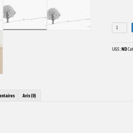
quantité
de
Dessin
arbre
UGS :
ND
Cat
03
entaires
Avis (0)