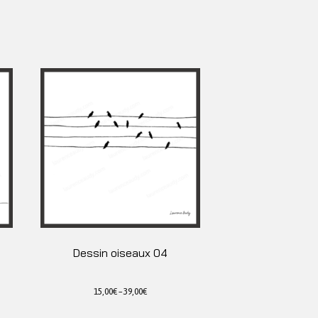
Dessin oiseaux 04
15,00
€
–
39,00
€
Ce