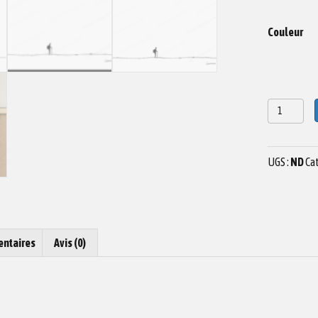
Couleur
quantité
de
Dessin
montagne
UGS :
ND
Cat
03
entaires
Avis (0)