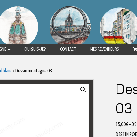
IGNE
QUI SUIS-JE?
CONTACT
MES REVENDEURS
d blanc
/ Dessin montagne 03
De
03
15,00
€
–
39
DESSIN PO