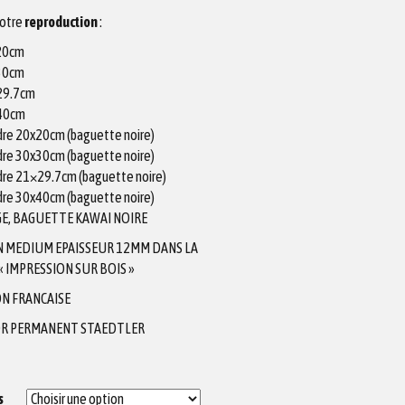
votre
reproduction
:
x20cm
x30cm
X29.7cm
X40cm
adre 20x20cm (baguette noire)
adre 30x30cm (baguette noire)
adre 21×29.7cm (baguette noire)
adre 30x40cm (baguette noire)
E, BAGUETTE KAWAI NOIRE
N MEDIUM EPAISSEUR 12MM DANS LA
 IMPRESSION SUR BOIS »
N FRANCAISE
R PERMANENT STAEDTLER
s