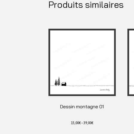
Produits similaires
Dessin montagne 01
15,00
€
–
39,00
€
Ce