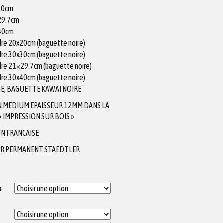
x30cm
X29.7cm
X40cm
adre 20x20cm (baguette noire)
adre 30x30cm (baguette noire)
adre 21×29.7cm (baguette noire)
adre 30x40cm (baguette noire)
E, BAGUETTE KAWAI NOIRE
N MEDIUM EPAISSEUR 12MM DANS LA
 IMPRESSION SUR BOIS »
N FRANCAISE
R PERMANENT STAEDTLER
s