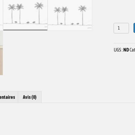
quantité
de
Dessin
surf
UGS :
ND
Cat
01
entaires
Avis (0)