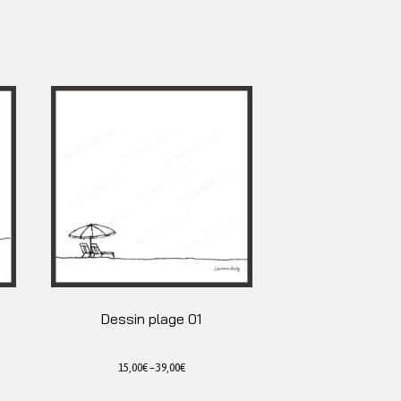
Dessin plage 01
15,00
€
–
39,00
€
Ce