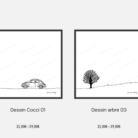
Dessin Cocci 01
Dessin arbre 03
15,00
€
–
39,00
€
15,00
€
–
39,00
€
Ce
Ce