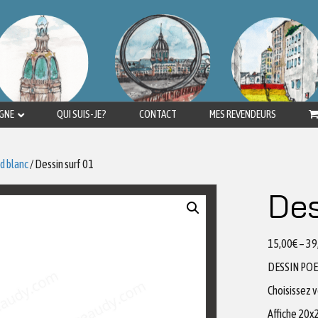
IGNE
QUI SUIS-JE?
CONTACT
MES REVENDEURS
d blanc
/ Dessin surf 01
Des
15,00
€
–
39
DESSIN PO
Choisissez 
Affiche 20