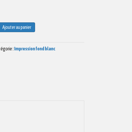
Ajouter au panier
égorie :
Impression fond blanc