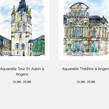
Aquarelle Tour St Aubin à
Aquarelle Théâtre à Anger
Angers
15,00
€
–
39,00
€
15,00
€
–
39,00
€
Ce
Ce
produit
produit
a
a
plusieurs
plusieurs