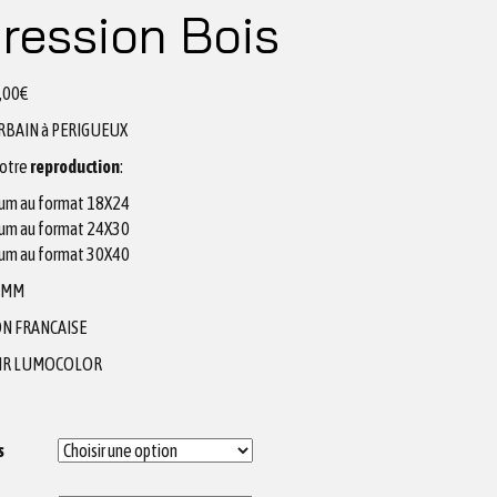
ression Bois
,00
€
RBAIN à PERIGUEUX
votre
reproduction
:
um au format 18X24
um au format 24X30
um au format 30X40
2MM
N FRANCAISE
IR LUMOCOLOR
s