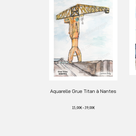
Aquarelle Grue Titan à Nantes
15,00
€
–
39,00
€
Ce
produit
a