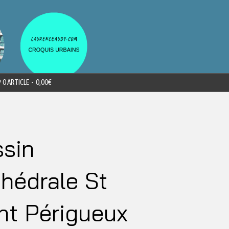
0 ARTICLE
0,00€
sin
hédrale St
nt Périgueux