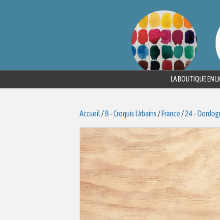
LA BOUTIQUE EN L
Accueil
/
B - Croquis Urbains
/
France
/
24 - Dordog