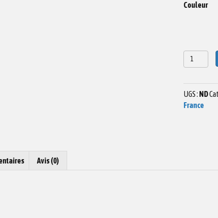
Couleur
quantité
de
Dessin
Cathédrale
UGS :
ND
Cat
St
France
Front
Périgueux
Impression
Bois
entaires
Avis (0)