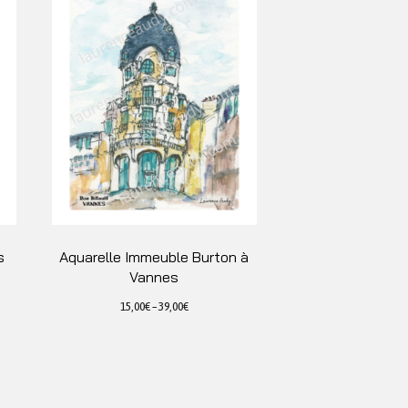
s
Aquarelle Immeuble Burton à
Vannes
15,00
€
–
39,00
€
Ce
produit
a
plusieurs