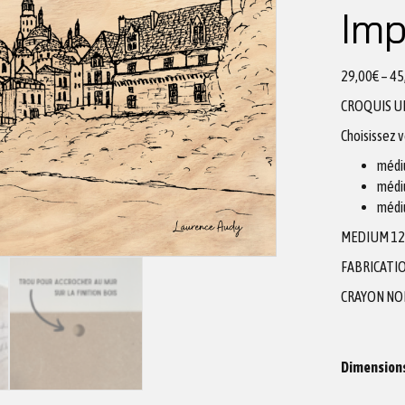
Imp
29,00
€
–
45
CROQUIS U
Choisissez 
médi
médi
médi
MEDIUM 1
FABRICATIO
CRAYON NO
Dimension