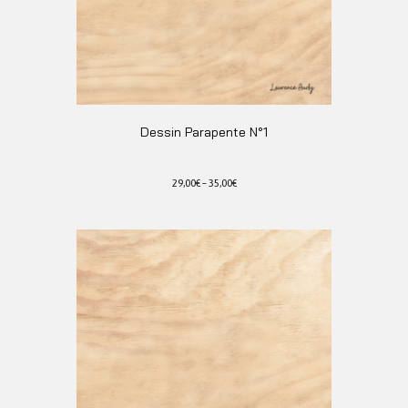
sur
la
page
du
produit
Dessin Parapente N°1
29,00
€
–
35,00
€
Ce
produit
a
plusieurs
variations.
Les
options
peuvent
être
choisies
sur
la