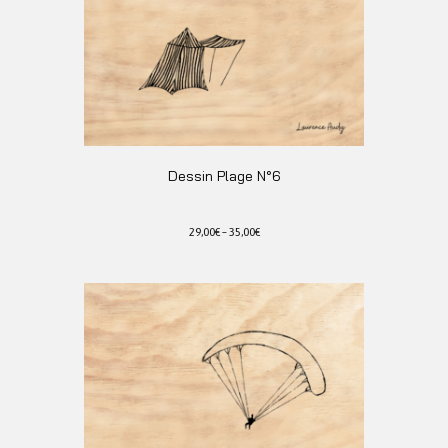
choisies
sur
la
page
du
produit
Dessin Plage N°6
29,00
€
–
35,00
€
Ce
produit
a
plusieurs
variations.
Les
options
peuvent
être
choisies