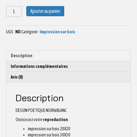
quantité
Ajouter au panier
de
Dessin
sur
UGS :
ND
Catégorie :
Impression sur bois
bois
Noël
01
Description
Informations complémentaires
Avis (0)
Description
DESSIN POETIQUE NOIR&BLANC
Choisissez votre
reproduction
:
impression sur bois 20X20
impression sur bois 30X30