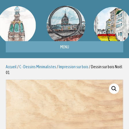
MENU
Accueil
/
C - Dessins Minimalistes
/
Impression sur bois
/ Dessin sur bois Noël
01