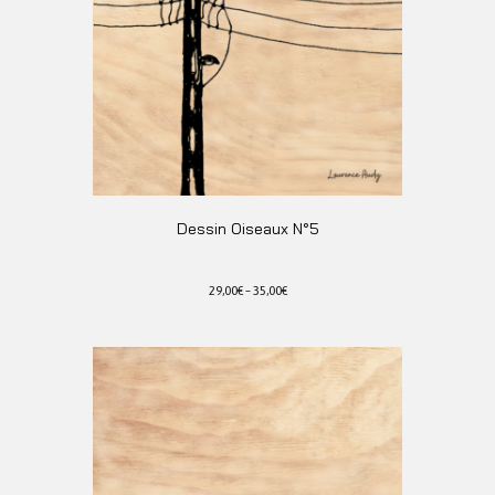
Dessin Oiseaux N°5
29,00
€
–
35,00
€
Ce
produit
a
plusieurs
variations.
Les
options
peuvent
être