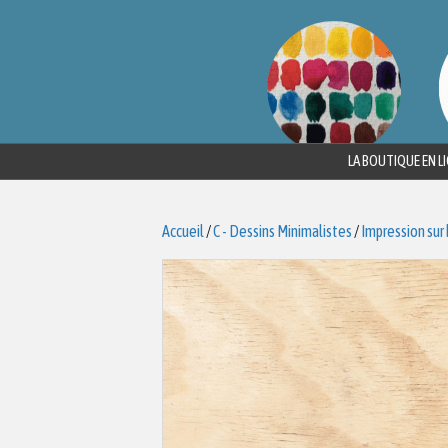
LA BOUTIQUE EN L
Accueil
/
C - Dessins Minimalistes
/
Impression sur 