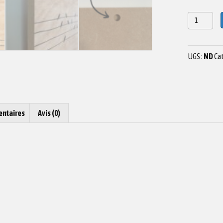
quantité
de
Dessin
sur
UGS :
ND
Cat
bois
montagne
03
entaires
Avis (0)