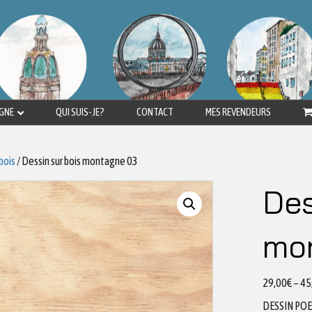
IGNE
QUI SUIS-JE?
CONTACT
MES REVENDEURS
bois
/ Dessin sur bois montagne 03
Des
mo
29,00
€
–
45
DESSIN PO