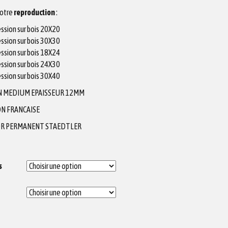
votre
reproduction
:
ssion sur bois 20X20
ssion sur bois 30X30
ssion sur bois 18X24
ssion sur bois 24X30
ssion sur bois 30X40
N MEDIUM EPAISSEUR 12MM
N FRANCAISE
R PERMANENT STAEDTLER
s