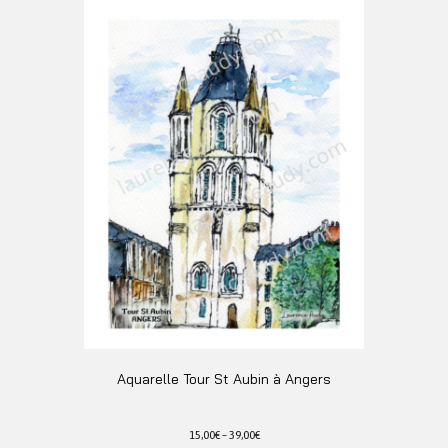
a
plusieurs
variations.
Les
options
peuvent
être
choisies
sur
la
page
du
produit
Aquarelle Tour St Aubin à Angers
15,00
€
–
39,00
€