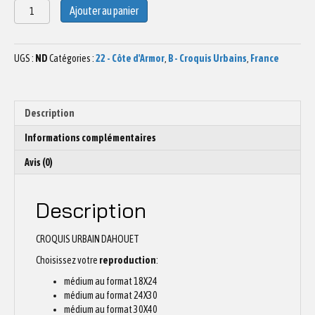
quantité
Ajouter au panier
de
Dessin
Notre
UGS :
ND
Catégories :
22 - Côte d'Armor
,
B - Croquis Urbains
,
France
Dame
de
la
garde
Description
Dahouët
Impression
Informations complémentaires
Bois
Avis (0)
Description
CROQUIS URBAIN DAHOUET
Choisissez votre
reproduction
:
médium au format 18X24
médium au format 24X30
médium au format 30X40