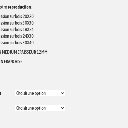
votre
reproduction
:
ssion sur bois 20X20
ssion sur bois 30X30
ssion sur bois 18X24
ssion sur bois 24X30
ssion sur bois 30X40
N MEDIUM EPAISSEUR 12MM
N FRANCAISE
s