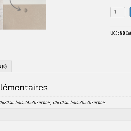
quantité
de
Dessin
Oiseaux
UGS :
ND
Cat
N°4
s (0)
lémentaires
0×20 sur bois, 24×30 sur bois, 30×30 sur bois, 30×40 sur bois