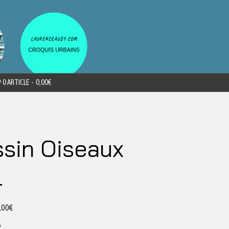
0 ARTICLE
0,00€
sin Oiseaux
4
,00
€
B