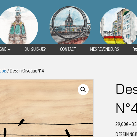
IGNE
QUI SUIS-JE?
CONTACT
MES REVENDEURS
bois
/ Dessin Oiseaux N°4
Des
N°
29,00
€
–
35
DESSIN N&