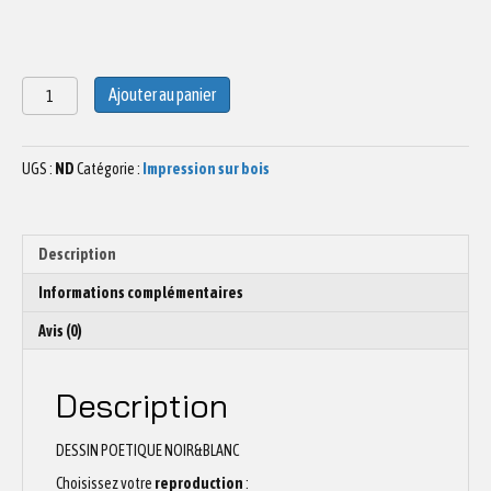
quantité
Ajouter au panier
de
Dessin
sur
UGS :
ND
Catégorie :
Impression sur bois
bois
montagne
08
Description
Informations complémentaires
Avis (0)
Description
DESSIN POETIQUE NOIR&BLANC
Choisissez votre
reproduction
: