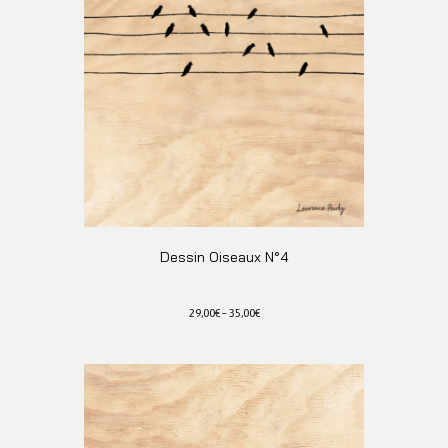
Dessin Oiseaux N°4
29,00
€
–
35,00
€
Ce
produit
a
plusieurs
variations.
Les