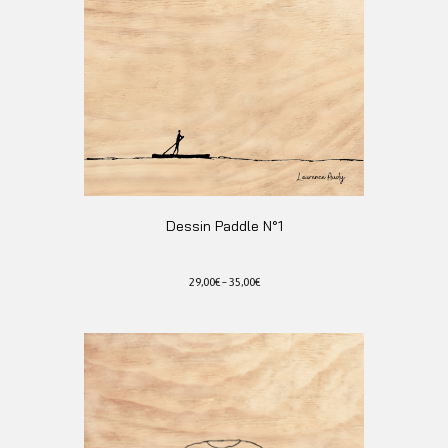
options
peuvent
être
choisies
sur
la
page
du
produit
Dessin Paddle N°1
29,00
€
–
35,00
€
Ce
produit
a
plusieurs
variations.
Les
options
peuvent