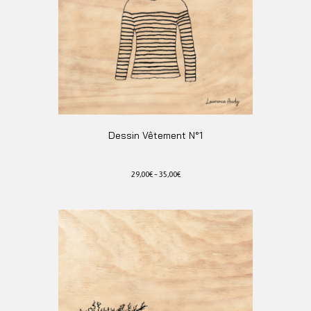
être
choisies
sur
la
page
du
produit
Dessin Vêtement N°1
29,00
€
–
35,00
€
Ce
produit
a
plusieurs
variations.
Les
options
peuvent
être