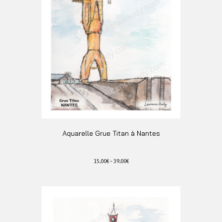
Aquarelle Grue Titan à Nantes
15,00
€
–
39,00
€
Ce
produit
a
plusieurs
variations.