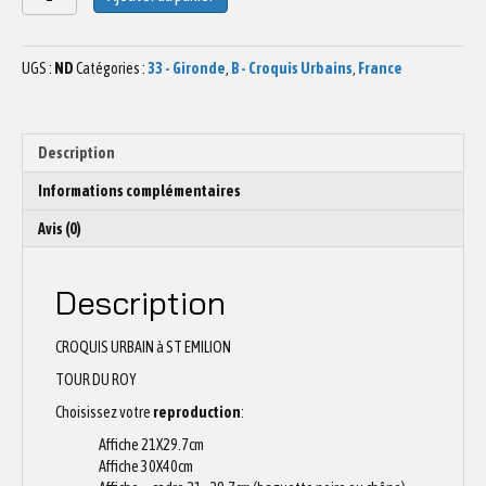
de
Dessin
Tour
UGS :
ND
Catégories :
33 - Gironde
,
B - Croquis Urbains
,
France
du
Roy
St
Emilion
Description
Informations complémentaires
Avis (0)
Description
CROQUIS URBAIN à ST EMILION
TOUR DU ROY
Choisissez votre
reproduction
:
Affiche 21X29.7cm
Affiche 30X40cm