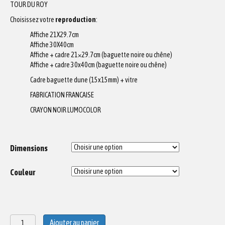
TOUR DU ROY
Choisissez votre
reproduction
:
Affiche 21X29.7cm
Affiche 30X40cm
Affiche + cadre 21×29.7cm (baguette noire ou chêne)
Affiche + cadre 30x40cm (baguette noire ou chêne)
Cadre baguette dune (15x15mm) + vitre
FABRICATION FRANCAISE
CRAYON NOIR LUMOCOLOR
Dimensions
Couleur
quantité
Ajouter au panier