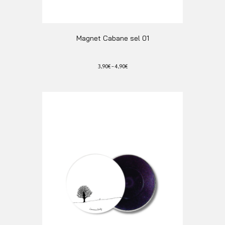
Magnet Cabane sel 01
3,90
€
–
4,90
€
Ce
produit
a
plusieurs
variations.
Les
options
peuvent
être
choisies
sur
la
page
du
produit