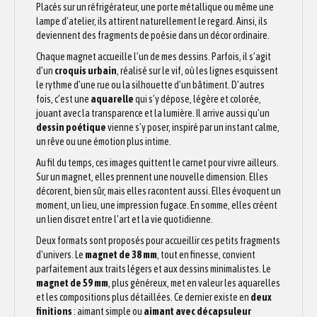
Placés sur un réfrigérateur, une porte métallique ou même une
lampe d’atelier, ils attirent naturellement le regard. Ainsi, ils
deviennent des fragments de poésie dans un décor ordinaire.
Chaque magnet accueille l’un de mes dessins. Parfois, il s’agit
d’un
croquis urbain
, réalisé sur le vif, où les lignes esquissent
le rythme d’une rue ou la silhouette d’un bâtiment. D’autres
fois, c’est une
aquarelle
qui s’y dépose, légère et colorée,
jouant avec la transparence et la lumière. Il arrive aussi qu’un
dessin poétique
vienne s’y poser, inspiré par un instant calme,
un rêve ou une émotion plus intime.
Au fil du temps, ces images quittent le carnet pour vivre ailleurs.
Sur un magnet, elles prennent une nouvelle dimension. Elles
décorent, bien sûr, mais elles racontent aussi. Elles évoquent un
moment, un lieu, une impression fugace. En somme, elles créent
un lien discret entre l’art et la vie quotidienne.
Deux formats sont proposés pour accueillir ces petits fragments
d’univers. Le
magnet de 38 mm
, tout en finesse, convient
parfaitement aux traits légers et aux dessins minimalistes. Le
magnet de 59 mm
, plus généreux, met en valeur les aquarelles
et les compositions plus détaillées. Ce dernier existe en
deux
finitions
: aimant simple ou
aimant avec décapsuleur