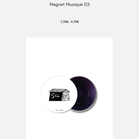
Magnet Musique 03
3,90
€
–
4,90
€
Ce
produit
a
plusieurs
variations.
Les
options
peuvent
être
choisies
sur
la
page
du
produit