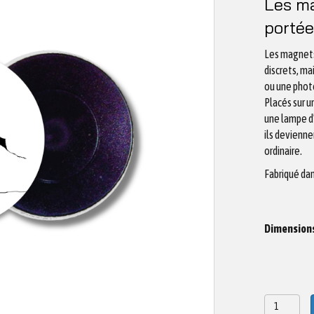
Les ma
portée
Les magnets
discrets, ma
ou une photo
Placés sur 
une lampe d’
ils devienn
ordinaire.
Fabriqué da
Dimension
quantité