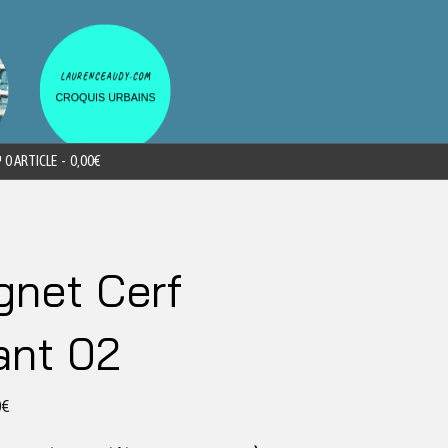
0 ARTICLE
0,00€
net Cerf
ant 02
0
€