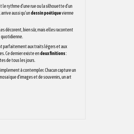
ent le rythme d’une rue ou la silhouette d’un
 arrive aussi qu’un
dessin poétique
vienne
les décorent, bien sûr, mais elles racontent
e quotidienne.
nt parfaitement aux traits légers et aux
es. Ce dernier existe en
deux finitions
:
stes de tous les jours.
ou simplement à contempler. Chacun capture un
 mosaïque d’images et de souvenirs, un art