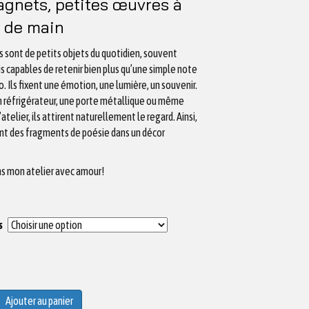
gnets, petites œuvres à
 de main
 sont de petits objets du quotidien, souvent
is capables de retenir bien plus qu’une simple note
. Ils fixent une émotion, une lumière, un souvenir.
un réfrigérateur, une porte métallique ou même
atelier, ils attirent naturellement le regard. Ainsi,
ent des fragments de poésie dans un décor
ns mon atelier avec amour!
s
Ajouter au panier