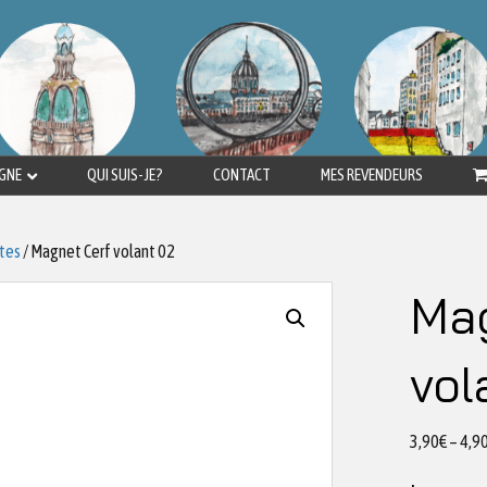
IGNE
QUI SUIS-JE?
CONTACT
MES REVENDEURS
stes
/ Magnet Cerf volant 02
Mag
vol
3,90
€
–
4,9