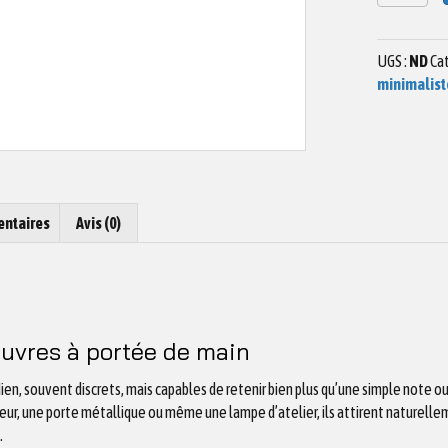
de
Magnet
Cerf
UGS :
ND
Cat
volant
minimalist
02
entaires
Avis (0)
uvres à portée de main
en, souvent discrets, mais capables de retenir bien plus qu’une simple note ou
teur, une porte métallique ou même une lampe d’atelier, ils attirent naturellem
.