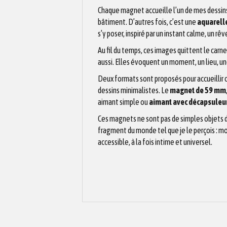
Chaque magnet accueille l’un de mes dessins. 
bâtiment. D’autres fois, c’est une
aquarell
s’y poser, inspiré par un instant calme, un r
Au fil du temps, ces images quittent le carne
aussi. Elles évoquent un moment, un lieu, une
Deux formats sont proposés pour accueillir 
dessins minimalistes. Le
magnet de 59 mm
aimant simple ou
aimant avec décapsuleur
Ces magnets ne sont pas de simples objets d
fragment du monde tel que je le perçois : m
accessible, à la fois intime et universel.