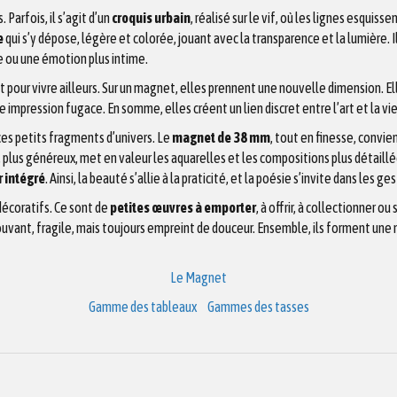
Parfois, il s’agit d’un
croquis urbain
, réalisé sur le vif, où les lignes esquiss
e
qui s’y dépose, légère et colorée, jouant avec la transparence et la lumière. Il
êve ou une émotion plus intime.
t pour vivre ailleurs. Sur un magnet, elles prennent une nouvelle dimension. El
 impression fugace. En somme, elles créent un lien discret entre l’art et la vi
ces petits fragments d’univers. Le
magnet de 38 mm
, tout en finesse, convie
, plus généreux, met en valeur les aquarelles et les compositions plus détaillé
 intégré
. Ainsi, la beauté s’allie à la praticité, et la poésie s’invite dans les ge
écoratifs. Ce sont de
petites œuvres à emporter
, à offrir, à collectionner 
ouvant, fragile, mais toujours empreint de douceur. Ensemble, ils forment une
Le Magnet
Gamme des tableaux
Gammes des tasses