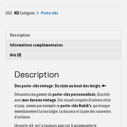
Porte-
clés
UGS :
ND
Catégorie :
L - Porte clés
Rubik's
Description
Informations complémentaires
Avis (0)
Description
Des porte-clés vintage. Du style au bout des doigts. 🔑
Découvrez ma gamme de
porte-clés personnalisés
, illustrés
avec
mes dessins vintage
. Des visuels inspirés d’univers rétro
et pop, comme par exemple ce
porte-clés Rubik’s
, qui évoque
immédiatement la nostalgie, la douceur et la joie des souvenirs
d’enfance.
Un porte-clé, on l’a toujours avec soi. Il accompagne le