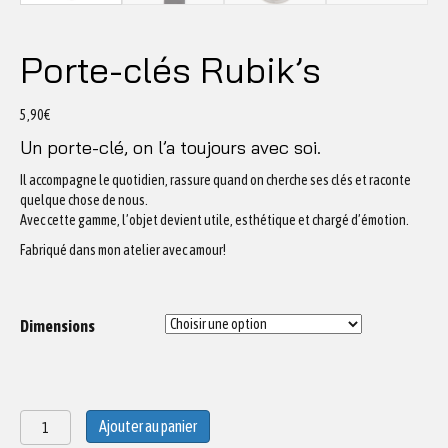
Porte-clés Rubik’s
5,90
€
Un porte-clé, on l’a toujours avec soi.
Il accompagne le quotidien, rassure quand on cherche ses clés et raconte
quelque chose de nous.
Avec cette gamme, l’objet devient utile, esthétique et chargé d’émotion.
Fabriqué dans mon atelier avec amour!
Dimensions
quantité
Ajouter au panier
de