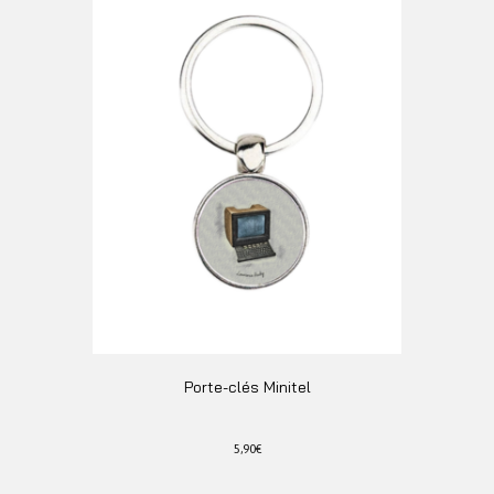
la
page
du
produit
Porte-clés Minitel
5,90
€
Ce