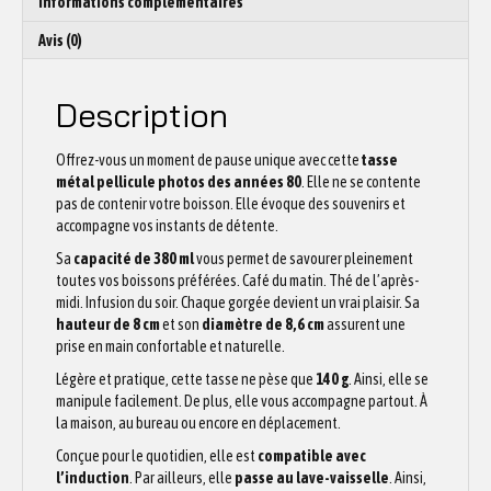
Informations complémentaires
Avis (0)
Description
Offrez-vous un moment de pause unique avec cette
tasse
métal pellicule photos des années 80
. Elle ne se contente
pas de contenir votre boisson. Elle évoque des souvenirs et
accompagne vos instants de détente.
Sa
capacité de 380 ml
vous permet de savourer pleinement
toutes vos boissons préférées. Café du matin. Thé de l’après-
midi. Infusion du soir. Chaque gorgée devient un vrai plaisir. Sa
hauteur de 8 cm
et son
diamètre de 8,6 cm
assurent une
prise en main confortable et naturelle.
Légère et pratique, cette tasse ne pèse que
140 g
. Ainsi, elle se
manipule facilement. De plus, elle vous accompagne partout. À
la maison, au bureau ou encore en déplacement.
Conçue pour le quotidien, elle est
compatible avec
l’induction
. Par ailleurs, elle
passe au lave-vaisselle
. Ainsi,