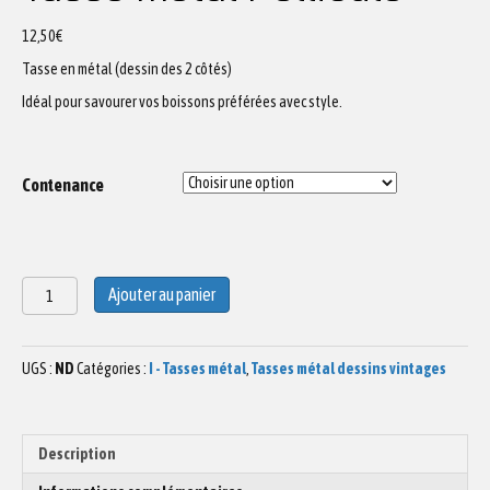
12,50
€
Tasse en métal (dessin des 2 côtés)
Idéal pour savourer vos boissons préférées avec style.
Contenance
quantité
Ajouter au panier
de
Tasse
métal
UGS :
ND
Catégories :
I - Tasses métal
,
Tasses métal dessins vintages
Pellicule
Description