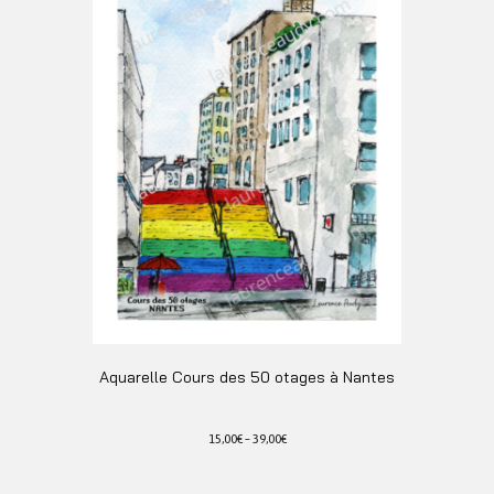
Les
options
peuvent
être
choisies
sur
la
page
du
produit
Aquarelle Cours des 50 otages à Nantes
15,00
€
–
39,00
€
Ce
produit