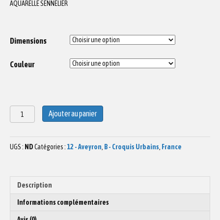
AQUARELLE SENNELIER
Dimensions
Couleur
quantité
Ajouter au panier
de
Aquarelle
maison
UGS :
ND
Catégories :
12 - Aveyron
,
B - Croquis Urbains
,
France
Armagnac
à
Rodez
Description
Informations complémentaires
Avis (0)