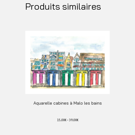
Produits similaires
Aquarelle cabines à Malo les bains
15,00
€
–
39,00
€
Ce
produit