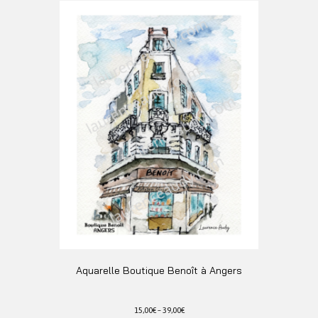
a
plusieurs
variations.
Les
options
peuvent
être
choisies
sur
la
page
du
produit
Aquarelle Boutique Benoît à Angers
15,00
€
–
39,00
€