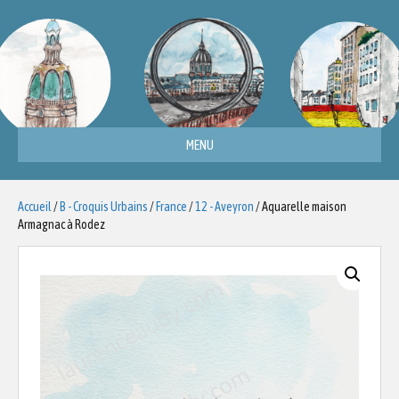
MENU
Accueil
/
B - Croquis Urbains
/
France
/
12 - Aveyron
/ Aquarelle maison
Armagnac à Rodez