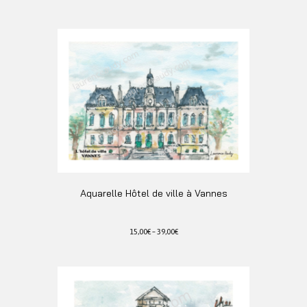
Aquarelle Hôtel de ville à Vannes
15,00
€
–
39,00
€
Ce
produit
a
plusieurs
variations.