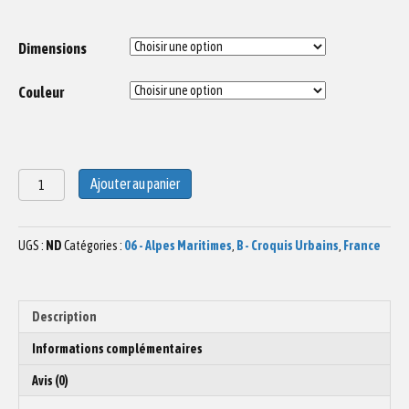
Dimensions
Couleur
quantité
Ajouter au panier
de
Aquarelle
Phare
UGS :
ND
Catégories :
06 - Alpes Maritimes
,
B - Croquis Urbains
,
France
de
la
Garoupe
Antibes
Description
Informations complémentaires
Avis (0)