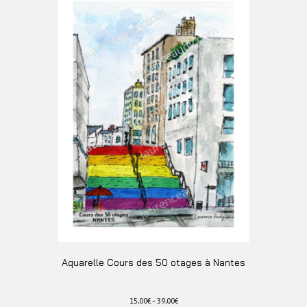
plusieurs
variations.
Les
options
peuvent
être
choisies
sur
la
page
du
produit
Aquarelle Cours des 50 otages à Nantes
15,00
€
–
39,00
€