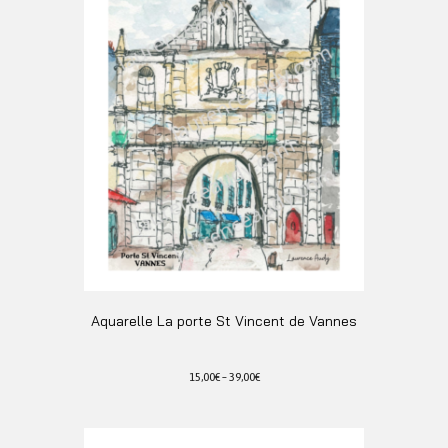
Les
options
peuvent
être
choisies
sur
la
page
du
produit
Aquarelle La porte St Vincent de Vannes
15,00
€
–
39,00
€
Ce
produit
a