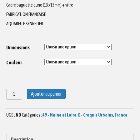
Cadre baguette dune (15x15mm) + vitre
FABRICATION FRANCAISE
AQUARELLE SENNELIER
Dimensions
Couleur
quantité
Ajouter au panier
de
Aquarelle
Théâtre
UGS :
ND
Catégories :
49 - Maine et Loire
,
B - Croquis Urbains
,
France
à
Angers
Description