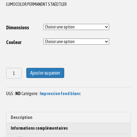
LUMOCOLOR PERMANENT STAEDTLER
Dimensions
Couleur
quantité
Ajouter au panier
de
Dessin
végétal
UGS :
ND
Catégorie :
Impression fond blanc
03
Description
Informations complémentaires