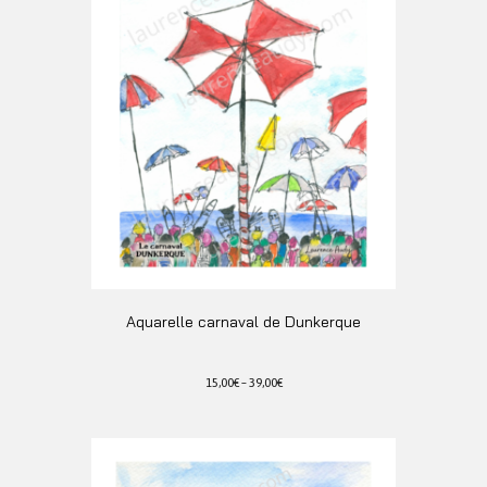
Aquarelle carnaval de Dunkerque
15,00
€
–
39,00
€
Ce
produit
a
plusieurs