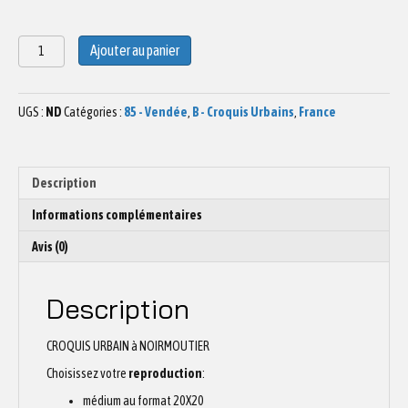
quantité
Ajouter au panier
de
Dessin
Balise
UGS :
ND
Catégories :
85 - Vendée
,
B - Croquis Urbains
,
France
Noirmoutier
Impression
Bois
Description
Informations complémentaires
Avis (0)
Description
CROQUIS URBAIN à NOIRMOUTIER
Choisissez votre
reproduction
:
médium au format 20X20