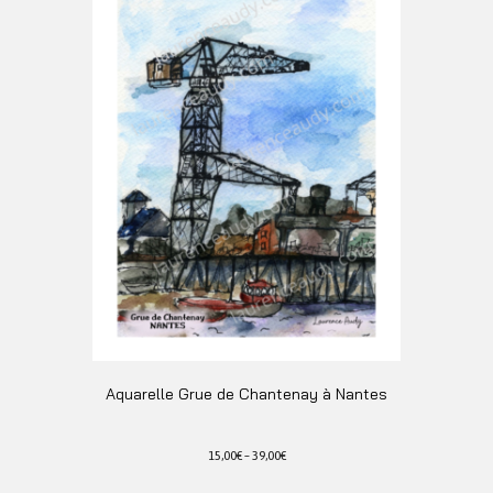
variations.
Les
options
peuvent
être
choisies
sur
la
page
du
produit
Aquarelle Grue de Chantenay à Nantes
15,00
€
–
39,00
€
Ce