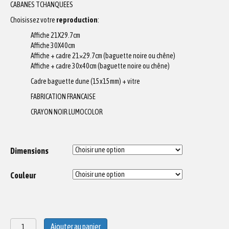
CABANES TCHANQUEES
Choisissez votre
reproduction
:
Affiche 21X29.7cm
Affiche 30X40cm
Affiche + cadre 21×29.7cm (baguette noire ou chêne)
Affiche + cadre 30x40cm (baguette noire ou chêne)
Cadre baguette dune (15x15mm) + vitre
FABRICATION FRANCAISE
CRAYON NOIR LUMOCOLOR
Dimensions
Couleur
quantité
Ajouter au panier