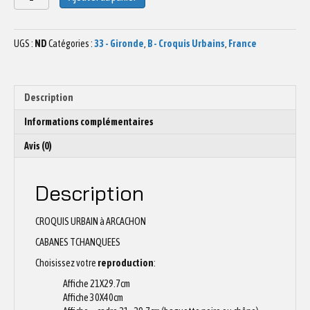
de
Dessin
Cabanes
UGS :
ND
Catégories :
33 - Gironde
,
B - Croquis Urbains
,
France
Tchanquées
Arcachon
Description
Informations complémentaires
Avis (0)
Description
CROQUIS URBAIN à ARCACHON
CABANES TCHANQUEES
Choisissez votre
reproduction
:
Affiche 21X29.7cm
Affiche 30X40cm