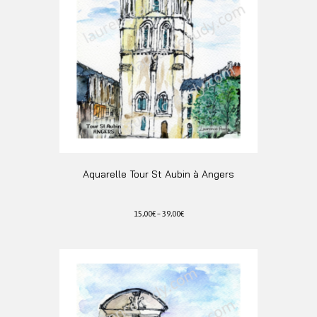
Aquarelle Tour St Aubin à Angers
15,00
€
–
39,00
€
Ce
produit
a
plusieurs
variations.
Les
options