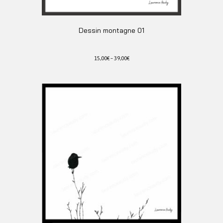
Dessin montagne 01
15,00
€
–
39,00
€
Ce
produit
a
plusieurs
variations.
Les
options
peuvent
être
choisies
sur
la
page
du
produit