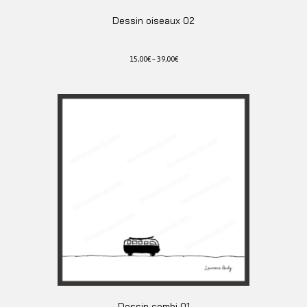
Dessin oiseaux 02
15,00
€
–
39,00
€
Ce
produit
a
plusieurs
variations.
Les
options
peuvent
être
choisies
sur
la
page
du
produit
Dessin combi 01