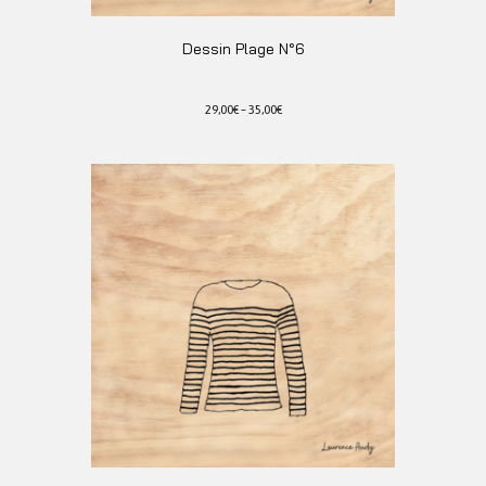
Dessin Plage N°6
29,00
€
–
35,00
€
Ce
produit
a
plusieurs
variations.
Les
options
peuvent
être
choisies
sur
la
page
du
produit