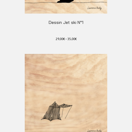
Dessin Jet ski N°1
29,00
€
–
35,00
€
Ce
produit
a
plusieurs
variations.
Les
options
peuvent
être
choisies
sur
la
page
du
produit