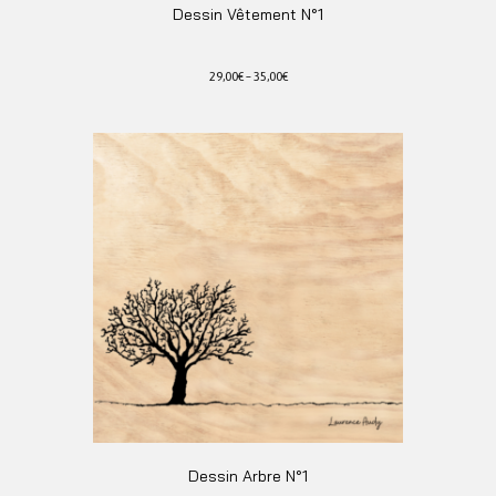
Dessin Vêtement N°1
29,00
€
–
35,00
€
Ce
produit
a
plusieurs
variations.
Les
options
peuvent
être
choisies
sur
la
page
du
produit
Dessin Arbre N°1