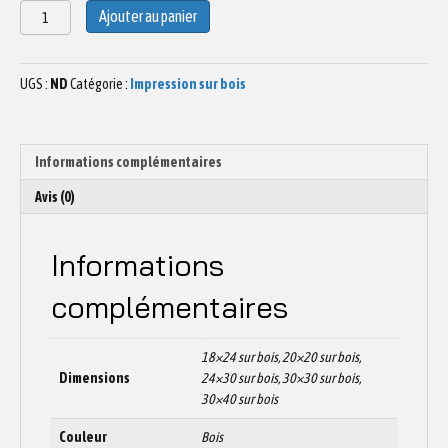
quantité
Ajouter au panier
de
Dessin
Paddle
UGS :
ND
Catégorie :
Impression sur bois
N°1
Informations complémentaires
Avis (0)
Informations
complémentaires
18×24 sur bois, 20×20 sur bois,
Dimensions
24×30 sur bois, 30×30 sur bois,
30×40 sur bois
Couleur
Bois