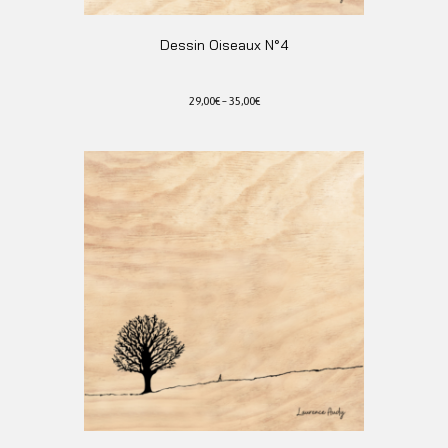
Dessin Oiseaux N°4
29,00
€
–
35,00
€
Ce
produit
a
plusieurs
variations.
Les
options
peuvent
être
choisies
sur
la
page
du
produit