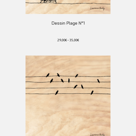
Dessin Plage N°1
29,00
€
–
35,00
€
Ce
produit
a
plusieurs
variations.
Les
options
peuvent
être
choisies
sur
la
page
du
produit