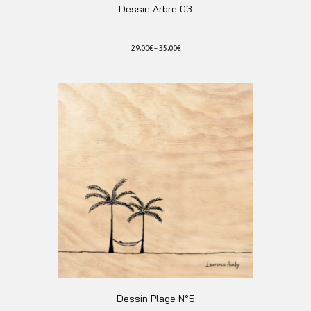
Dessin Arbre 03
29,00
€
–
35,00
€
Ce
produit
a
plusieurs
variations.
Les
options
peuvent
être
choisies
sur
la
page
du
produit
Dessin Plage N°5