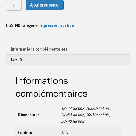
quantité
Ajouter au panier
de
Dessin
Surf
UGS :
ND
Catégorie :
Impression sur bois
N°2
Informations complémentaires
Avis (0)
Informations
complémentaires
18×24 sur bois, 20×20 sur bois,
Dimensions
24×30 sur bois, 30×30 sur bois,
30×40 sur bois
Couleur
Bois