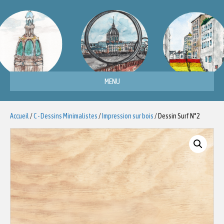
MENU
Accueil
/
C - Dessins Minimalistes
/
Impression sur bois
/ Dessin Surf N°2