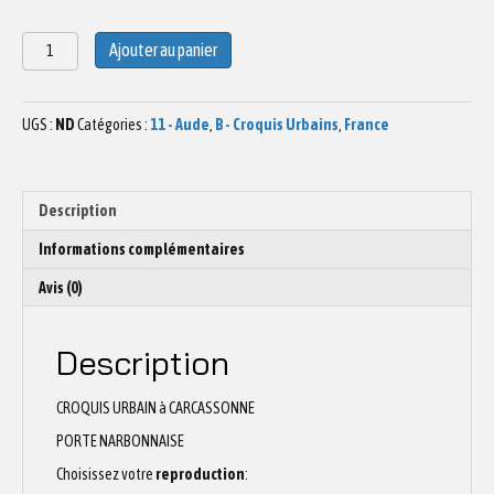
quantité
Ajouter au panier
de
Dessin
porte
UGS :
ND
Catégories :
11 - Aude
,
B - Croquis Urbains
,
France
Narbonnaise
Carcassonne
Description
Informations complémentaires
Avis (0)
Description
CROQUIS URBAIN à CARCASSONNE
PORTE NARBONNAISE
Choisissez votre
reproduction
: