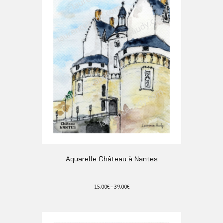
Aquarelle Château à Nantes
15,00
€
–
39,00
€
Ce
produit
a