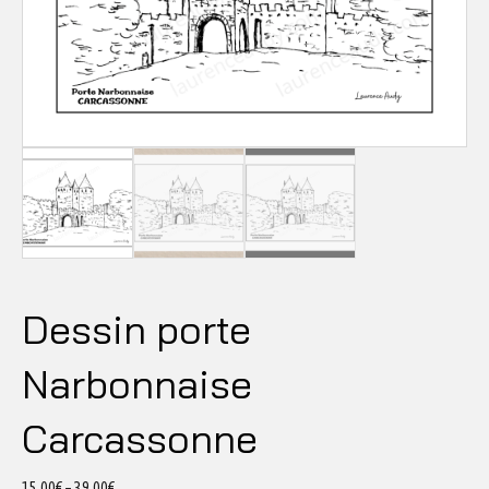
Dessin porte
Narbonnaise
Carcassonne
15,00
€
–
39,00
€