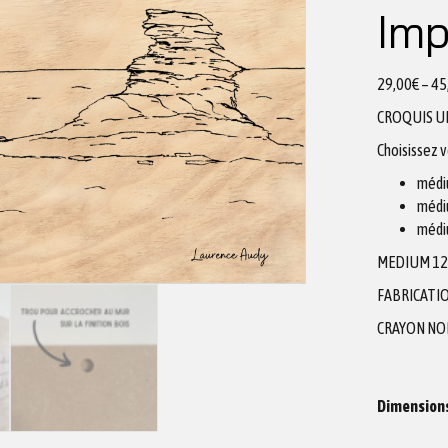
Imp
29,00
€
–
45
CROQUIS U
Choisissez 
médi
médi
médi
MEDIUM 1
FABRICATIO
CRAYON NO
Dimension