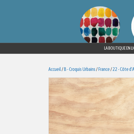
LA BOUTIQUE EN L
Accueil
/
B - Croquis Urbains
/
France
/
22 - Côte d'