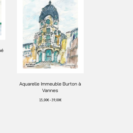
né
Aquarelle Immeuble Burton à
Vannes
15,00
€
–
39,00
€
Ce
produit
a
plusieurs