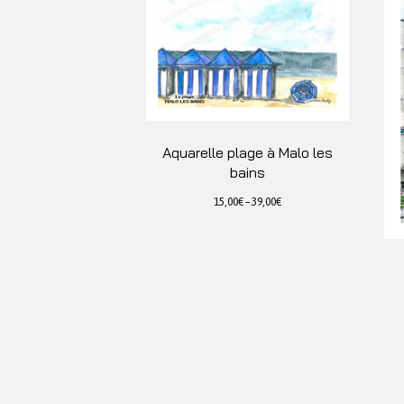
Aquarelle plage à Malo les
bains
15,00
€
–
39,00
€
Ce
produit
a
plusieurs
variations.
Les
options
peuvent
être