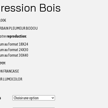
ression Bois
,00
€
RBAIN PLEUMEUR BODOU
votre
reproduction
:
um au format 18X24
um au format 24X30
um au format 30X40
2MM
N FRANCAISE
IR LUMOCOLOR
s