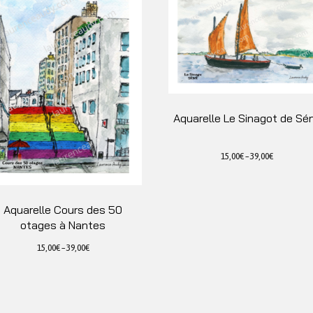
Aquarelle Le Sinagot de Sé
15,00
€
–
39,00
€
Ce
produit
a
Aquarelle Cours des 50
plusieurs
otages à Nantes
variations.
15,00
€
–
39,00
€
Les
Ce
options
produit
peuvent
a
être