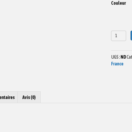
Couleur
quantité
de
Dessin
Rocher
UGS :
ND
Cat
du
France
Corbeau
Pleumeur
Bodou
Impression
Bois
entaires
Avis (0)