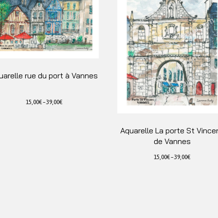
uarelle rue du port à Vannes
15,00
€
–
39,00
€
Ce
produit
Aquarelle La porte St Vince
a
de Vannes
plusieurs
15,00
€
–
39,00
€
variations.
Ce
Les
produit
options
a
peuvent
plusieurs
être
variations.
choisies