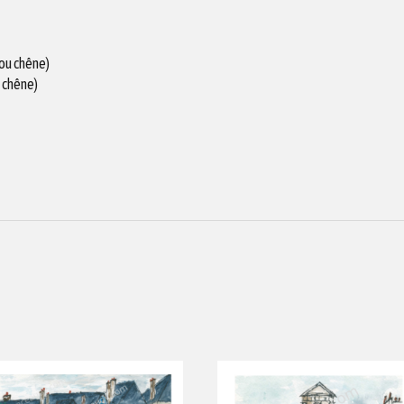
 ou chêne)
 chêne)