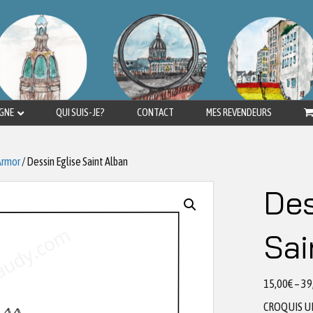
IGNE
QUI SUIS-JE?
CONTACT
MES REVENDEURS
Armor
/ Dessin Eglise Saint Alban
Des
Sai
15,00
€
–
39
CROQUIS U