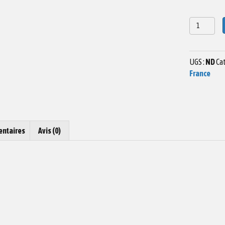
quantité
de
Dessin
Eglise
UGS :
ND
Cat
Saint
France
Alban
entaires
Avis (0)