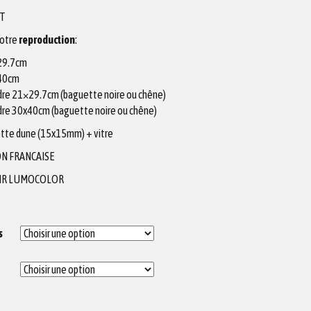
ET
votre
reproduction
:
X29.7cm
X40cm
adre 21×29.7cm (baguette noire ou chêne)
adre 30x40cm (baguette noire ou chêne)
tte dune (15x15mm) + vitre
N FRANCAISE
IR LUMOCOLOR
s