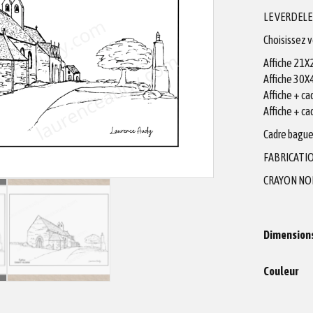
LE VERDEL
Choisissez 
Affiche 21
Affiche 30
Affiche + c
Affiche + c
Cadre bague
FABRICATIO
CRAYON NO
Dimension
Couleur