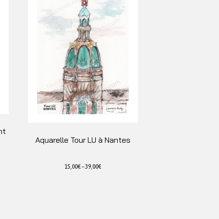
nt
Aquarelle Tour LU à Nantes
15,00
€
–
39,00
€
Ce
produit
a
plusieurs