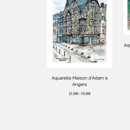
Aq
Aquarelle Maison d’Adam à
Angers
15,00
€
–
39,00
€
Ce
produit
a
plusieurs
variations.